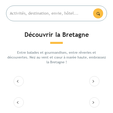
Activités, destination, envie, hôtel...
Découvrir la Bretagne
Les lieux emblématiques
Les a
Entre balades et gourmandises, entre rêveries et
Itinéraires
découvertes. Nez au vent et cœur à marée haute, embrassez
6 jour
la Bretagne !
Les grandes villes
Lire la suite
Lire
Les 10 destinations
Lire la suite
Lire la suite
Lire la suite
Lire