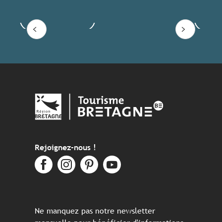
Voir les offres
Lire
Rejoignez-nous !
Ne manquez pas notre newsletter