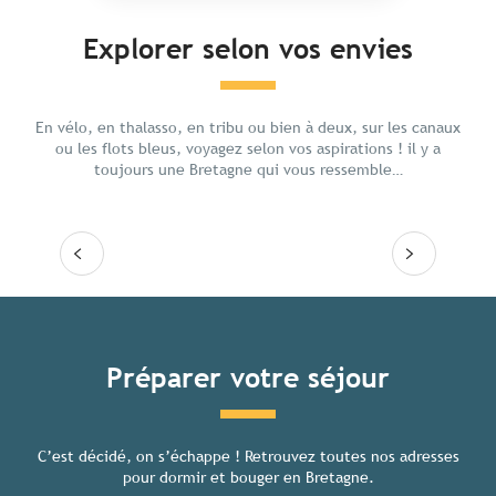
Explorer selon vos envies
Gastr
Culture
En vélo, en thalasso, en tribu ou bien à deux, sur les canaux
ou les flots bleus, voyagez selon vos aspirations ! il y a
toujours une Bretagne qui vous ressemble…
Lire la suite
Lire
Tous les hébergements
Préparer votre séjour
C’est décidé, on s’échappe ! Retrouvez toutes nos adresses
Toutes
pour dormir et bouger en Bretagne.