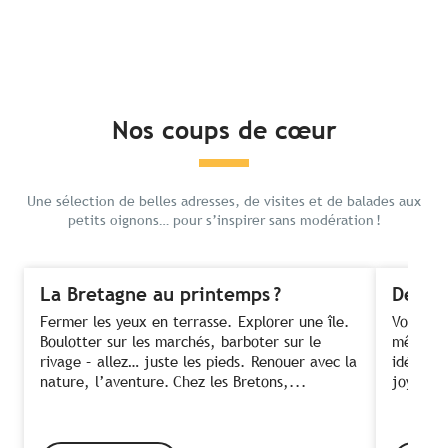
Nos coups de cœur
Une sélection de belles adresses, de visites et de balades aux
petits oignons… pour s’inspirer sans modération !
La Bretagne au printemps ?
Des fe
Fermer les yeux en terrasse. Explorer une île.
Voir ses
Boulotter sur les marchés, barboter sur le
même te
rivage – allez… juste les pieds. Renouer avec la
idée ! C
nature, l’aventure. Chez les Bretons,...
joyeusem