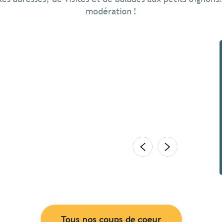
modération !
ne au printemps ?
en terrasse. Explorer une île. Boulotter sur les
r sur le rivage – allez… juste les pieds. Renouer avec
nture. Chez les Bretons,...
Tous nos coups de coeur