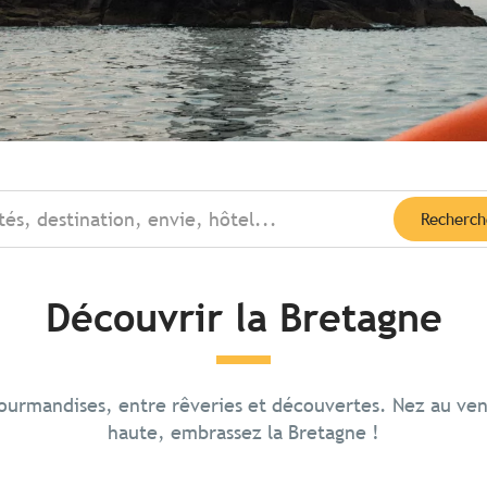
tés, destination, envie, hôtel...
Recherch
Découvrir la Bretagne
gourmandises, entre rêveries et découvertes. Nez au ve
rs et la route
 Dinan
haute, embrassez la Bretagne !
ares
e près de trois
imes paysages que ceux
de remparts, la ville