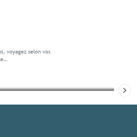
Voya
Ress
us, voyagez selon vos
le…
Lire
Lire