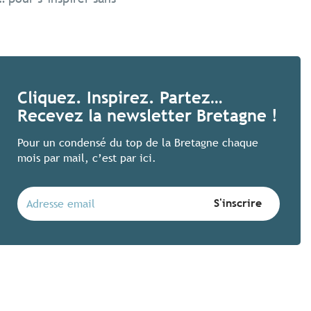
Des festivals bretons 
Cliquez. Inspirez. Partez…
Recevez la newsletter Bretagne !
Voir ses artistes préférés, faire la f
en voilà une bonne idée ! Ces quatre 
Pour un condensé du top de la Bretagne chaque
joyeusement plaisir des oreilles et des
mois par mail, c’est par ici.
Lire la suite