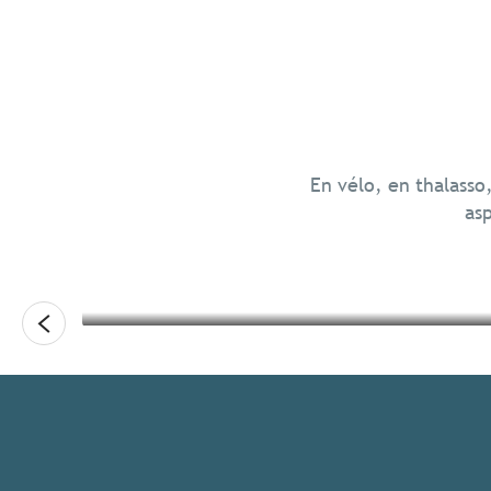
Aventure
Chill en Bretagne
En vélo, en thalasso
asp
Lire la suite
Lire la suite