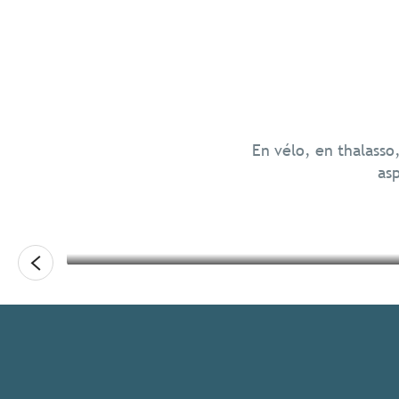
Ressourcement
Culture
En vélo, en thalasso
asp
Lire la suite
Lire la suite