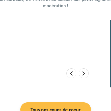
modération !
ne au printemps ?
en terrasse. Explorer une île. Boulotter sur les
r sur le rivage – allez… juste les pieds. Renouer avec
nture. Chez les Bretons,...
Tous nos coups de coeur