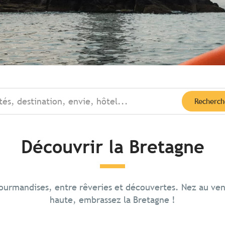
tés, destination, envie, hôtel...
Recherch
Découvrir la Bretagne
gourmandises, entre rêveries et découvertes. Nez au ve
te du Raz –
ven
haute, embrassez la Bretagne !
zun
e ville, blottie dans
stère justifie
verdoyant de l’Aven,