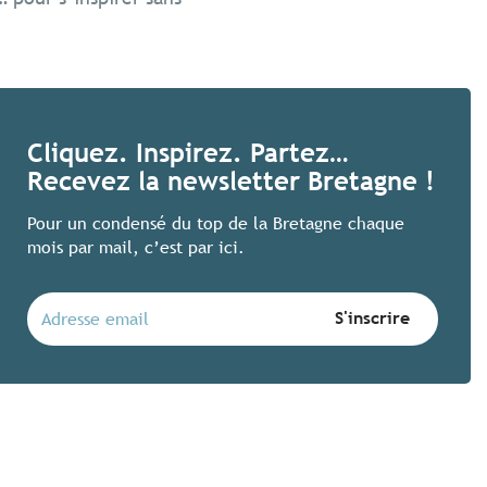
Des festivals bretons 
Cliquez. Inspirez. Partez…
Recevez la newsletter Bretagne !
Voir ses artistes préférés, faire la f
en voilà une bonne idée ! Ces quatre 
Pour un condensé du top de la Bretagne chaque
joyeusement plaisir des oreilles et des
mois par mail, c’est par ici.
Lire la suite