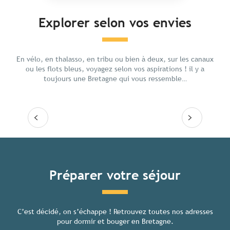
Explorer selon vos envies
Voyage responsable en Bretagne
En fam
En vélo, en thalasso, en tribu ou bien à deux, sur les canaux
ou les flots bleus, voyagez selon vos aspirations ! il y a
toujours une Bretagne qui vous ressemble…
Lire la suite
Lire
Tous les hébergements
Préparer votre séjour
C’est décidé, on s’échappe ! Retrouvez toutes nos adresses
Toutes
pour dormir et bouger en Bretagne.