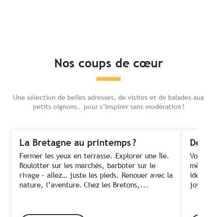
Nos coups de cœur
Une sélection de belles adresses, de visites et de balades aux
petits oignons… pour s’inspirer sans modération !
La Bretagne au printemps ?
Des fe
Fermer les yeux en terrasse. Explorer une île.
Voir ses
Boulotter sur les marchés, barboter sur le
même te
rivage – allez… juste les pieds. Renouer avec la
idée ! C
nature, l’aventure. Chez les Bretons,...
joyeusem