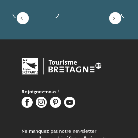
Voir les offres
Lire
Rejoignez-nous !
Ne manquez pas notre newsletter