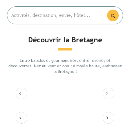
Activités, destination, envie, hôtel...
Découvrir la Bretagne
Les lieux emblématiques
La bai
De Ren
Entre balades et gourmandises, entre rêveries et
Itinéraires
intéri
découvertes. Nez au vent et cœur à marée haute, embrassez
la Bretagne !
Les grandes villes
Lire la suite
Lire
Les 10 destinations
Lire la suite
Lire la suite
Lire la suite
Lire