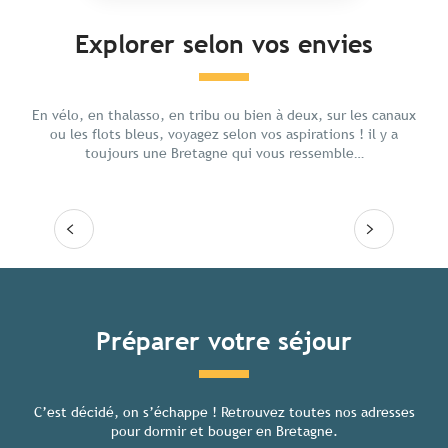
Explorer selon vos envies
Voyag
Ressourcement
En vélo, en thalasso, en tribu ou bien à deux, sur les canaux
ou les flots bleus, voyagez selon vos aspirations ! il y a
toujours une Bretagne qui vous ressemble…
Lire la suite
Lire
Tous les hébergements
Préparer votre séjour
C’est décidé, on s’échappe ! Retrouvez toutes nos adresses
Toutes
pour dormir et bouger en Bretagne.