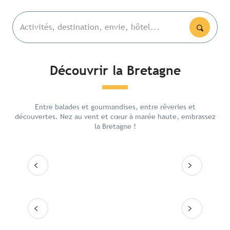
Activités, destination, envie, hôtel...
Découvrir la Bretagne
Les lieux emblématiques
Les a
5 jour
Entre balades et gourmandises, entre rêveries et
Itinéraires
ouest
découvertes. Nez au vent et cœur à marée haute, embrassez
la Bretagne !
Les grandes villes
Lire la suite
Lire
Les 10 destinations
Lire la suite
Lire la suite
Lire la suite
Lire