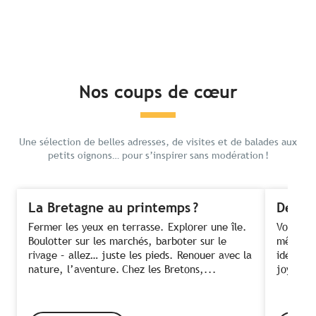
Nos coups de cœur
Une sélection de belles adresses, de visites et de balades aux
petits oignons… pour s’inspirer sans modération !
La Bretagne au printemps ?
Des fe
Fermer les yeux en terrasse. Explorer une île.
Voir ses
Boulotter sur les marchés, barboter sur le
même te
rivage – allez… juste les pieds. Renouer avec la
idée ! C
nature, l’aventure. Chez les Bretons,...
joyeusem