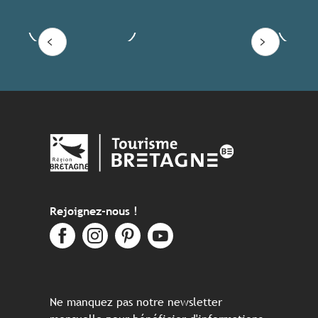
Voir les offres
Lire
Rejoignez-nous !
Ne manquez pas notre newsletter