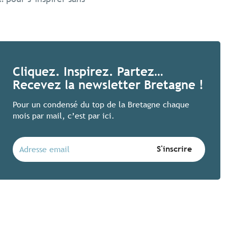
Des festivals bretons 
Cliquez. Inspirez. Partez…
Recevez la newsletter Bretagne !
Voir ses artistes préférés, faire la f
en voilà une bonne idée ! Ces quatre 
Pour un condensé du top de la Bretagne chaque
joyeusement plaisir des oreilles et des
mois par mail, c’est par ici.
Lire la suite