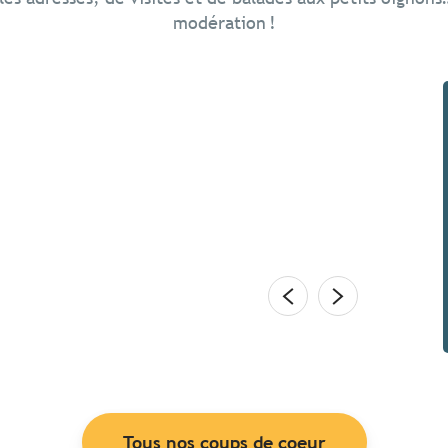
modération !
ne au printemps ?
en terrasse. Explorer une île. Boulotter sur les
r sur le rivage – allez… juste les pieds. Renouer avec
nture. Chez les Bretons,...
Tous nos coups de coeur