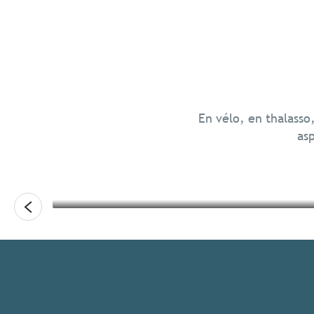
Voyage responsable en Bretagn
Ressourcement
En vélo, en thalasso
asp
Lire la suite
Lire la suite