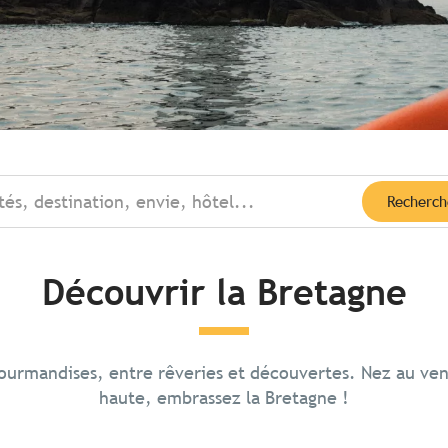
tés, destination, envie, hôtel...
Recherch
Découvrir la Bretagne
te Saint-
gourmandises, entre rêveries et découvertes. Nez au ve
rs et la route
u
haute, embrassez la Bretagne !
ares
s abruptes balayées par
imes paysages que ceux
t la mer, un phare