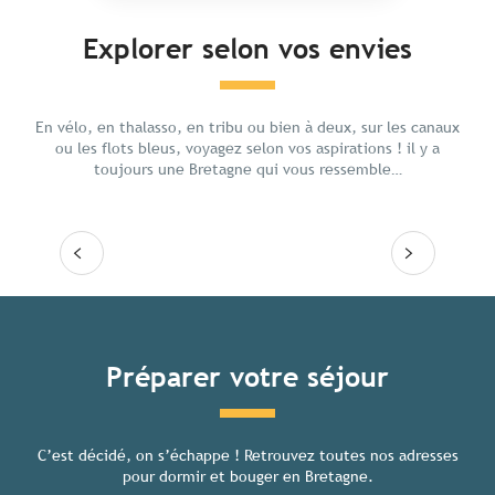
Explorer selon vos envies
En famille
Chill 
En vélo, en thalasso, en tribu ou bien à deux, sur les canaux
ou les flots bleus, voyagez selon vos aspirations ! il y a
toujours une Bretagne qui vous ressemble…
Lire la suite
Lire
Tous les hébergements
Préparer votre séjour
C’est décidé, on s’échappe ! Retrouvez toutes nos adresses
Toutes
pour dormir et bouger en Bretagne.