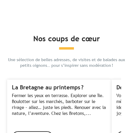
Nos coups de cœur
Une sélection de belles adresses, de visites et de balades aux
petits oignons… pour s’inspirer sans modération !
La Bretagne au printemps ?
Des fe
Fermer les yeux en terrasse. Explorer une île.
Voir ses
Boulotter sur les marchés, barboter sur le
même te
rivage – allez… juste les pieds. Renouer avec la
idée ! C
nature, l’aventure. Chez les Bretons,...
joyeusem