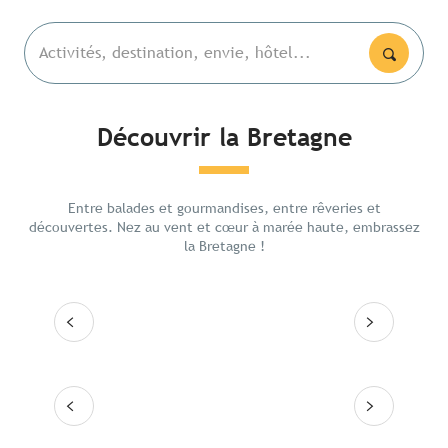
Activités, destination, envie, hôtel...
Découvrir la Bretagne
Les lieux emblématiques
La Poi
De Ren
Entre balades et gourmandises, entre rêveries et
Itinéraires
intéri
découvertes. Nez au vent et cœur à marée haute, embrassez
la Bretagne !
Les grandes villes
Lire la suite
Lire
Les 10 destinations
Lire la suite
Lire la suite
Lire la suite
Lire