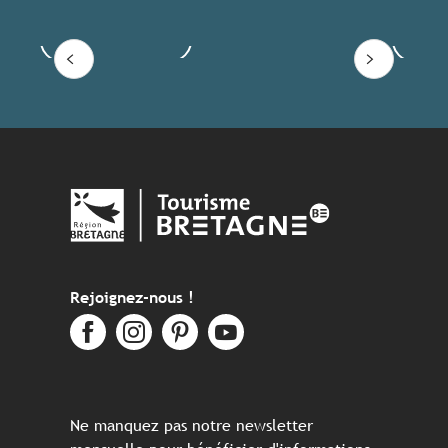
Voir les offres
Lire
Rejoignez-nous !
Ne manquez pas notre newsletter