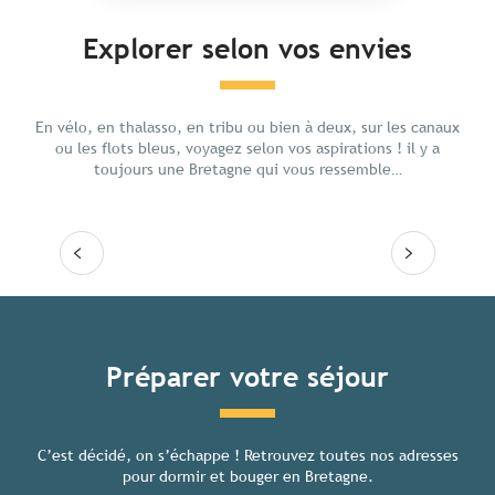
Explorer selon vos envies
Avent
Culture
En vélo, en thalasso, en tribu ou bien à deux, sur les canaux
ou les flots bleus, voyagez selon vos aspirations ! il y a
toujours une Bretagne qui vous ressemble…
Lire la suite
Lire
Tous les hébergements
Préparer votre séjour
C’est décidé, on s’échappe ! Retrouvez toutes nos adresses
Toutes
pour dormir et bouger en Bretagne.