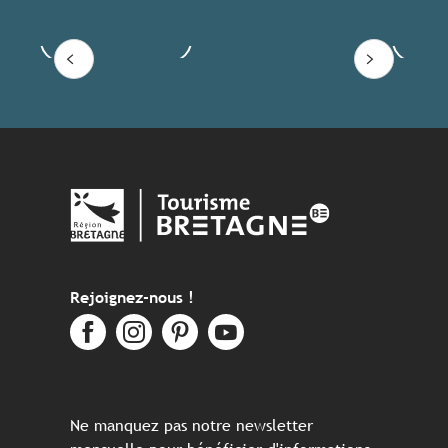
Voir les offres
Lire
Rejoignez-nous !
Ne manquez pas notre newsletter