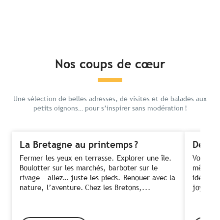
Nos coups de cœur
Une sélection de belles adresses, de visites et de balades aux
petits oignons… pour s’inspirer sans modération !
La Bretagne au printemps ?
Des fe
Fermer les yeux en terrasse. Explorer une île.
Voir ses
Boulotter sur les marchés, barboter sur le
même te
rivage – allez… juste les pieds. Renouer avec la
idée ! C
nature, l’aventure. Chez les Bretons,...
joyeusem