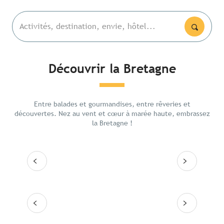
Activités, destination, envie, hôtel...
Découvrir la Bretagne
Les lieux emblématiques
La Poi
Entre balades et gourmandises, entre rêveries et
Itinéraires
Rennes
découvertes. Nez au vent et cœur à marée haute, embrassez
la Bretagne !
Les grandes villes
Lire la suite
Lire
Les 10 destinations
Lire la suite
Lire la suite
Lire la suite
Lire