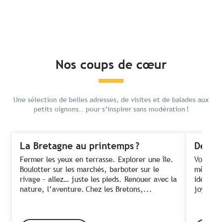
Nos coups de cœur
Une sélection de belles adresses, de visites et de balades aux
petits oignons… pour s’inspirer sans modération !
La Bretagne au printemps ?
Des fe
Fermer les yeux en terrasse. Explorer une île.
Voir ses
Boulotter sur les marchés, barboter sur le
même te
rivage – allez… juste les pieds. Renouer avec la
idée ! C
nature, l’aventure. Chez les Bretons,...
joyeusem