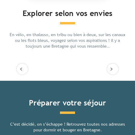
Explorer selon vos envies
En famille
Resso
En vélo, en thalasso, en tribu ou bien à deux, sur les canaux
ou les flots bleus, voyagez selon vos aspirations ! il y a
toujours une Bretagne qui vous ressemble…
Lire la suite
Lire
Tous les hébergements
Préparer votre séjour
C’est décidé, on s’échappe ! Retrouvez toutes nos adresses
Toutes
pour dormir et bouger en Bretagne.