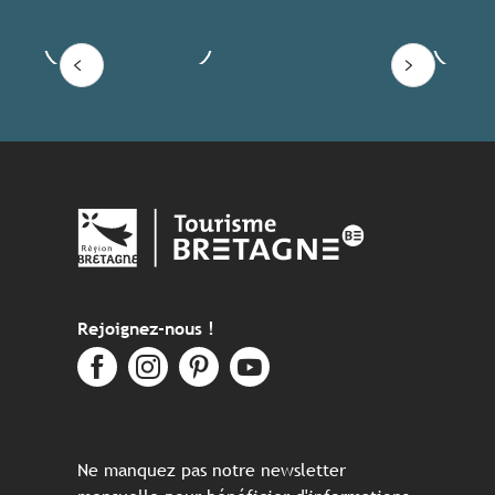
Voir les offres
Lire
Rejoignez-nous !
Ne manquez pas notre newsletter