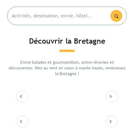
Activités, destination, envie, hôtel...
Découvrir la Bretagne
Les lieux emblématiques
Les Ab
5 jour
Entre balades et gourmandises, entre rêveries et
Itinéraires
ouest
découvertes. Nez au vent et cœur à marée haute, embrassez
la Bretagne !
Les grandes villes
Lire la suite
Lire
Les 10 destinations
Lire la suite
Lire la suite
Lire la suite
Lire