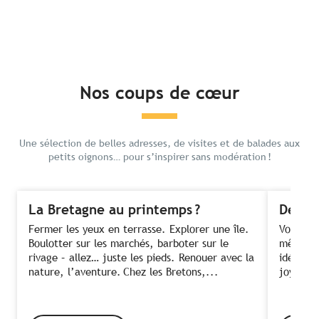
Nos coups de cœur
Une sélection de belles adresses, de visites et de balades aux
petits oignons… pour s’inspirer sans modération !
La Bretagne au printemps ?
Des fe
Fermer les yeux en terrasse. Explorer une île.
Voir ses
Boulotter sur les marchés, barboter sur le
même te
rivage – allez… juste les pieds. Renouer avec la
idée ! C
nature, l’aventure. Chez les Bretons,...
joyeusem