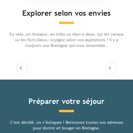
Explorer selon vos envies
En famille
Resso
En vélo, en thalasso, en tribu ou bien à deux, sur les canaux
ou les flots bleus, voyagez selon vos aspirations ! il y a
toujours une Bretagne qui vous ressemble…
Lire la suite
Lire
Tous les hébergements
Préparer votre séjour
C’est décidé, on s’échappe ! Retrouvez toutes nos adresses
Toutes
pour dormir et bouger en Bretagne.