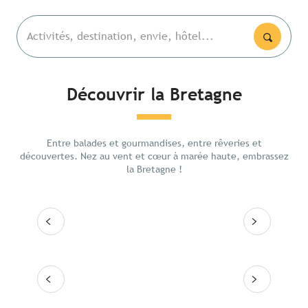
Activités, destination, envie, hôtel...
Découvrir la Bretagne
Les lieux emblématiques
La Poi
5 jour
Entre balades et gourmandises, entre rêveries et
Itinéraires
ouest
découvertes. Nez au vent et cœur à marée haute, embrassez
la Bretagne !
Les grandes villes
Lire la suite
Lire
Les 10 destinations
Lire la suite
Lire la suite
Lire la suite
Lire