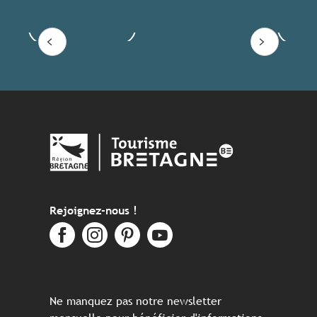
Voir les offres
Lire
Rejoignez-nous !
Ne manquez pas notre newsletter