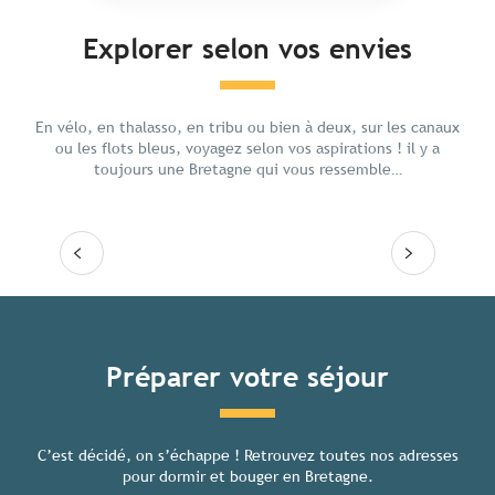
Explorer selon vos envies
Chill en Bretagne
Avent
En vélo, en thalasso, en tribu ou bien à deux, sur les canaux
ou les flots bleus, voyagez selon vos aspirations ! il y a
toujours une Bretagne qui vous ressemble…
Lire la suite
Lire
Tous les hébergements
Préparer votre séjour
C’est décidé, on s’échappe ! Retrouvez toutes nos adresses
Toutes
pour dormir et bouger en Bretagne.