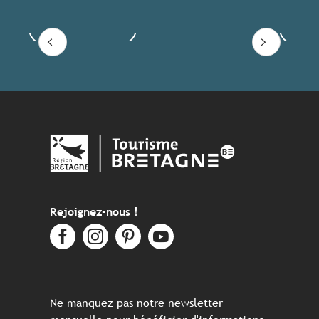
Voir les offres
Lire
Rejoignez-nous !
Ne manquez pas notre newsletter