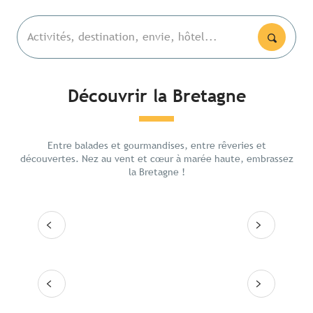
Activités, destination, envie, hôtel...
Découvrir la Bretagne
Les lieux emblématiques
La pre
Entre balades et gourmandises, entre rêveries et
Itinéraires
Rennes
découvertes. Nez au vent et cœur à marée haute, embrassez
la Bretagne !
Les grandes villes
Lire la suite
Lire
Les 10 destinations
Lire la suite
Lire la suite
Lire la suite
Lire