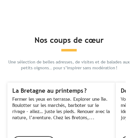
Nos coups de cœur
Une sélection de belles adresses, de visites et de balades aux
petits oignons… pour s’inspirer sans modération !
La Bretagne au printemps ?
Des fe
Fermer les yeux en terrasse. Explorer une île.
Voir ses
Boulotter sur les marchés, barboter sur le
même te
rivage – allez… juste les pieds. Renouer avec la
idée ! C
nature, l’aventure. Chez les Bretons,...
joyeusem