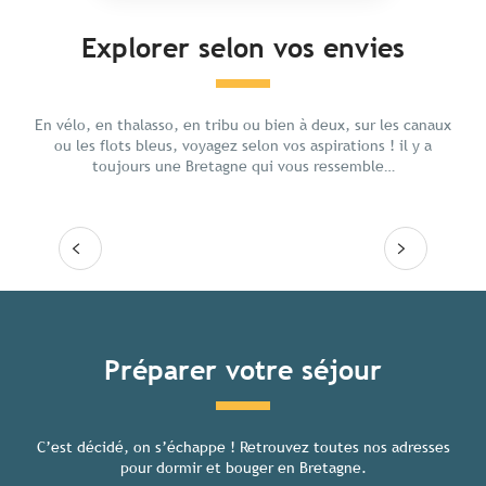
Explorer selon vos envies
Voyage responsable en Bretagne
Chill 
En vélo, en thalasso, en tribu ou bien à deux, sur les canaux
ou les flots bleus, voyagez selon vos aspirations ! il y a
toujours une Bretagne qui vous ressemble…
Lire la suite
Lire
Tous les hébergements
Préparer votre séjour
C’est décidé, on s’échappe ! Retrouvez toutes nos adresses
Toutes
pour dormir et bouger en Bretagne.