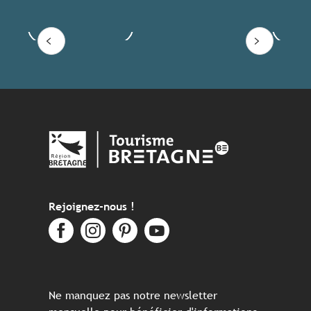
Voir les offres
Lire
Rejoignez-nous !
Ne manquez pas notre newsletter