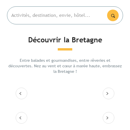
Activités, destination, envie, hôtel...
Découvrir la Bretagne
Les lieux emblématiques
La Poi
De Ren
Entre balades et gourmandises, entre rêveries et
Itinéraires
intéri
découvertes. Nez au vent et cœur à marée haute, embrassez
la Bretagne !
Les grandes villes
Lire la suite
Lire
Les 10 destinations
Lire la suite
Lire la suite
Lire la suite
Lire