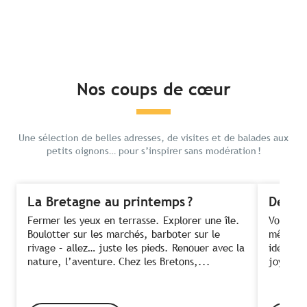
Nos coups de cœur
Une sélection de belles adresses, de visites et de balades aux
petits oignons… pour s’inspirer sans modération !
La Bretagne au printemps ?
Des fe
Fermer les yeux en terrasse. Explorer une île.
Voir ses
Boulotter sur les marchés, barboter sur le
même te
rivage – allez… juste les pieds. Renouer avec la
idée ! C
nature, l’aventure. Chez les Bretons,...
joyeusem