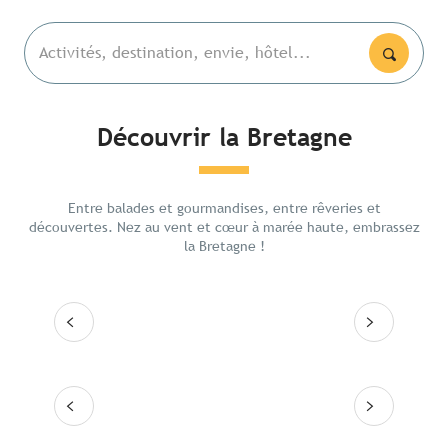
Activités, destination, envie, hôtel...
Découvrir la Bretagne
Les lieux emblématiques
La bai
5 jour
Entre balades et gourmandises, entre rêveries et
Itinéraires
ouest
découvertes. Nez au vent et cœur à marée haute, embrassez
la Bretagne !
Les grandes villes
Lire la suite
Lire
Les 10 destinations
Lire la suite
Lire la suite
Lire la suite
Lire