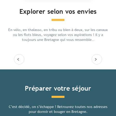
Explorer selon vos envies
Chill en Bretagne
Avent
En vélo, en thalasso, en tribu ou bien à deux, sur les canaux
ou les flots bleus, voyagez selon vos aspirations ! il y a
toujours une Bretagne qui vous ressemble…
Lire la suite
Lire
Tous les hébergements
Préparer votre séjour
C’est décidé, on s’échappe ! Retrouvez toutes nos adresses
Toutes
pour dormir et bouger en Bretagne.