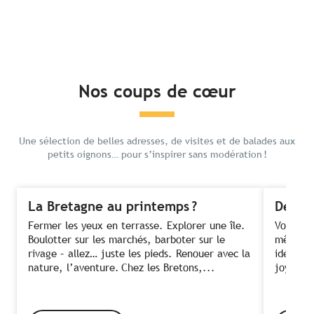
Nos coups de cœur
Une sélection de belles adresses, de visites et de balades aux
petits oignons… pour s’inspirer sans modération !
La Bretagne au printemps ?
Des fe
Fermer les yeux en terrasse. Explorer une île.
Voir ses
Boulotter sur les marchés, barboter sur le
même te
rivage – allez… juste les pieds. Renouer avec la
idée ! C
nature, l’aventure. Chez les Bretons,...
joyeusem