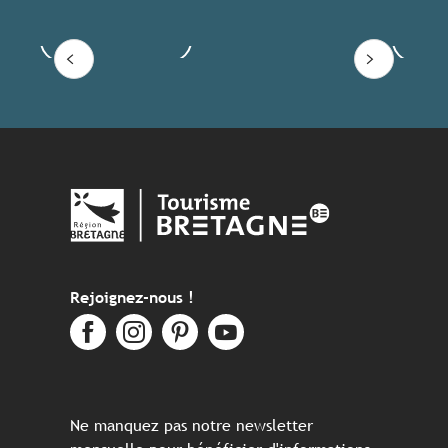
Voir les offres
Lire
Rejoignez-nous !
Ne manquez pas notre newsletter