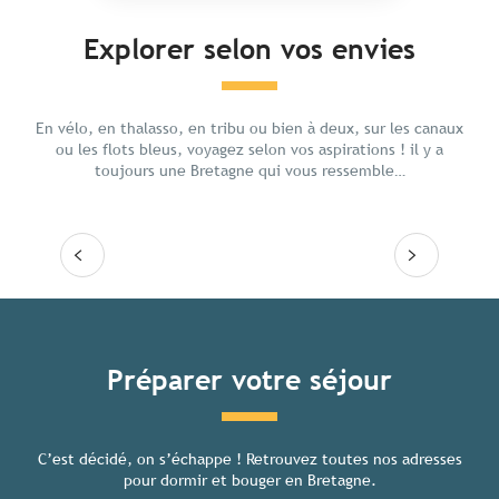
Explorer selon vos envies
Voyag
Ressourcement
En vélo, en thalasso, en tribu ou bien à deux, sur les canaux
ou les flots bleus, voyagez selon vos aspirations ! il y a
toujours une Bretagne qui vous ressemble…
Lire la suite
Lire
Tous les hébergements
Préparer votre séjour
C’est décidé, on s’échappe ! Retrouvez toutes nos adresses
Toutes
pour dormir et bouger en Bretagne.