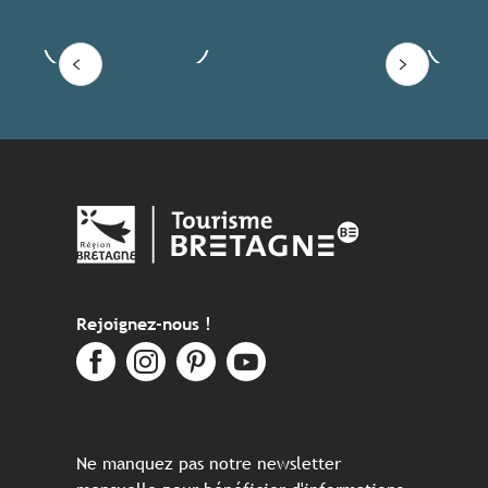
Voir les offres
Lire
Rejoignez-nous !
Ne manquez pas notre newsletter