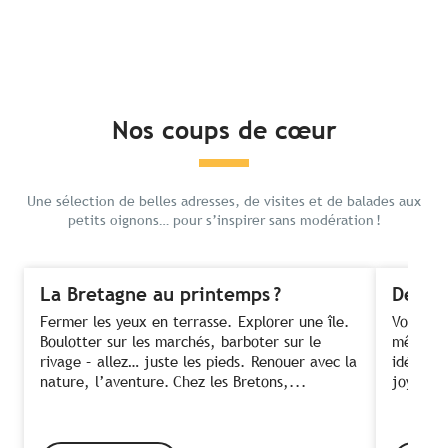
Nos coups de cœur
Une sélection de belles adresses, de visites et de balades aux
petits oignons… pour s’inspirer sans modération !
La Bretagne au printemps ?
Des fe
Fermer les yeux en terrasse. Explorer une île.
Voir ses
Boulotter sur les marchés, barboter sur le
même te
rivage – allez… juste les pieds. Renouer avec la
idée ! C
nature, l’aventure. Chez les Bretons,...
joyeusem