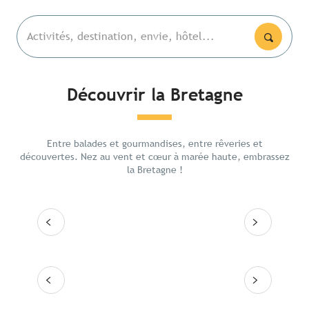
Activités, destination, envie, hôtel...
Découvrir la Bretagne
Les lieux emblématiques
La bai
Entre balades et gourmandises, entre rêveries et
Itinéraires
découvertes. Nez au vent et cœur à marée haute, embrassez
6 jour
la Bretagne !
Les grandes villes
Lire la suite
Lire
Les 10 destinations
Lire la suite
Lire la suite
Lire la suite
Lire