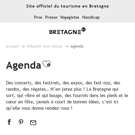
Aller
Site officiel du tourisme en Bretagne
au
contenu
Pros
Presse
Voyagistes
Handicap
principal
Accueil
Préparer mon séjour
Agenda
Agenda
Ajouter aux favoris
Des concerts, des festivals, des expos, des fest-noz, des
randos, des régates… N’en jetez plus ! La Bretagne qui
sort, qui vibre et qui bouge, des fourmis dans les pieds et le
cœur en fête, jamais à court de bonnes idées, c’est ici
qu’elle vous donne rendez-vous !