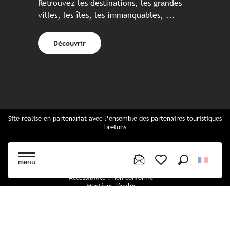
Retrouvez les destinations, les grandes
villes, les îles, les immanquables, ...
Découvrir
Site réalisé en partenariat avec l’ensemble des partenaires touristiques
bretons
Questions fréquentes
Cartes Bretagne & brochures
menu
Plan du site
Recherche
Voir les favoris
Accessibilité : non conforme
Mentions légales
Politique de confidentialité
Politique cookies
Paramètres des cookies
CGU Réservation