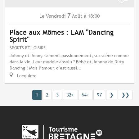
7
Vendredi
Août
à 18:00
Le
Place aux Mômes : LAM "Dancing
Spirit"
SPORTS ET LOISIRS
Johnny et Jenny s'aiment passionnément, sur scène comme
dans la vie. Leur modèle absolu ? Bébé et Johnny de Dirty
Dancing ! Mais l’amour, c’est aussi...
Locquirec
1
2
3
32+
64+
97
❯
❯❯