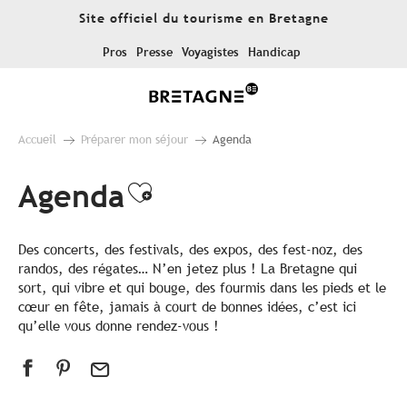
Aller
Site officiel du tourisme en Bretagne
au
contenu
Pros
Presse
Voyagistes
Handicap
principal
Accueil
Préparer mon séjour
Agenda
Agenda
Ajouter aux favoris
Des concerts, des festivals, des expos, des fest-noz, des
randos, des régates… N’en jetez plus ! La Bretagne qui
sort, qui vibre et qui bouge, des fourmis dans les pieds et le
cœur en fête, jamais à court de bonnes idées, c’est ici
qu’elle vous donne rendez-vous !