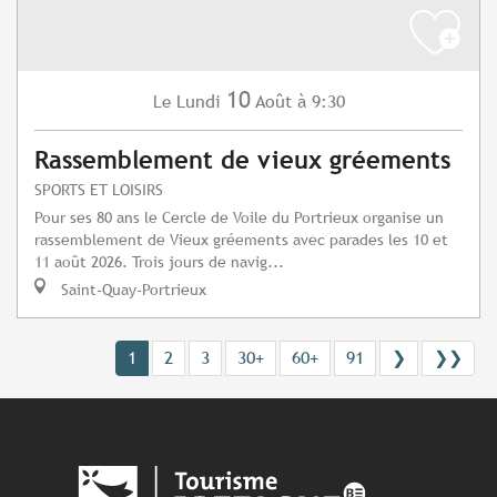
10
Lundi
Août
à 9:30
Le
Rassemblement de vieux gréements
SPORTS ET LOISIRS
Pour ses 80 ans le Cercle de Voile du Portrieux organise un
rassemblement de Vieux gréements avec parades les 10 et
11 août 2026. Trois jours de navig...
Saint-Quay-Portrieux
1
2
3
30+
60+
91
❯
❯❯