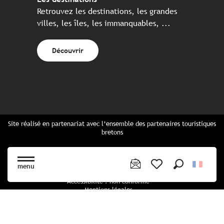
Retrouvez les destinations, les grandes
villes, les îles, les immanquables, ...
Découvrir
Site réalisé en partenariat avec l’ensemble des partenaires touristiques
bretons
Questions fréquentes
Cartes Bretagne & brochures
menu
Plan du site
Recherche
Voir les favoris
Accessibilité : non conforme
Mentions légales
Politique de confidentialité
Politique cookies
Paramètres des cookies
CGU Réservation