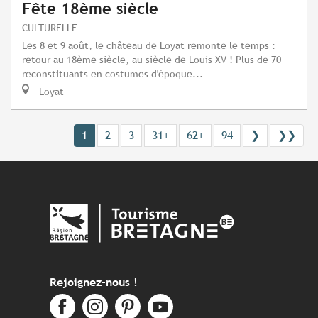
Fête 18ème siècle
CULTURELLE
Les 8 et 9 août, le château de Loyat remonte le temps :
retour au 18ème siècle, au siècle de Louis XV ! Plus de 70
reconstituants en costumes d'époque...
Loyat
1
2
3
31+
62+
94
❯
❯❯
Rejoignez-nous !