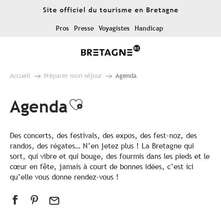
Aller
Site officiel du tourisme en Bretagne
au
contenu
Pros
Presse
Voyagistes
Handicap
principal
Accueil
Préparer mon séjour
Agenda
Agenda
Ajouter aux favoris
Des concerts, des festivals, des expos, des fest-noz, des
randos, des régates… N’en jetez plus ! La Bretagne qui
sort, qui vibre et qui bouge, des fourmis dans les pieds et le
cœur en fête, jamais à court de bonnes idées, c’est ici
qu’elle vous donne rendez-vous !