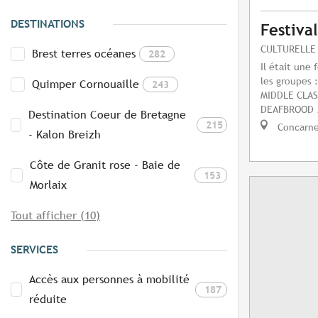
DESTINATIONS
Festiva
CULTURELLE
Brest terres océanes
282
Il était une 
les groupes
Quimper Cornouaille
243
MIDDLE CLA
DEAFBROOD /
Destination Coeur de Bretagne
215
Concarn
- Kalon Breizh
Côte de Granit rose - Baie de
153
Morlaix
Tout afficher (10)
SERVICES
Accès aux personnes à mobilité
187
réduite