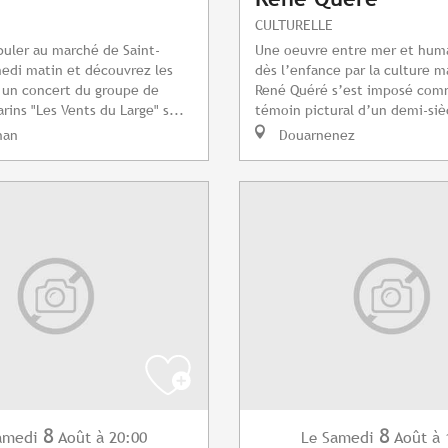
CULTURELLE
uler au marché de Saint-
Une oeuvre entre mer et huma
edi matin et découvrez les
dès l’enfance par la culture m
 un concert du groupe de
René Quéré s’est imposé com
rins "Les Vents du Large" s...
témoin pictural d’un demi-sièc
nan
Douarnenez
8
8
amedi
Août
à 20:00
Samedi
Août
à 
Le