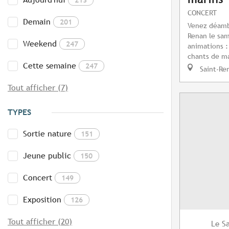
CONCERT
Demain
201
Venez déamb
Renan le sam
Weekend
247
animations :
chants de ma
Cette semaine
247
Saint-Re
Tout afficher (7)
TYPES
Sortie nature
151
Jeune public
150
Concert
149
Exposition
126
Tout afficher (20)
S
Le