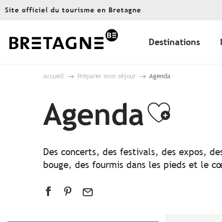
Aller
Site officiel du tourisme en Bretagne
au
contenu
principal
Destinations
Accueil
Préparer mon séjour
Agenda
Agenda
Ajout
Des concerts, des festivals, des expos, de
bouge, des fourmis dans les pieds et le cœ