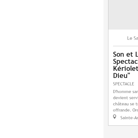
S
Le
Son et 
Spectac
Kériole
Dieu"
SPECTACLE
D'homme sans 
devient serv
château se t
offrande. Or
Sainte-A