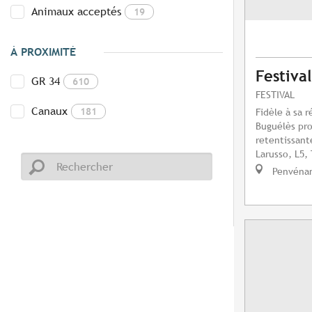
Animaux acceptés
19
À PROXIMITÉ
Festiva
GR 34
610
FESTIVAL
Canaux
181
Fidèle à sa r
Buguélès pr
retentissant
Larusso, L5, 
Penvéna