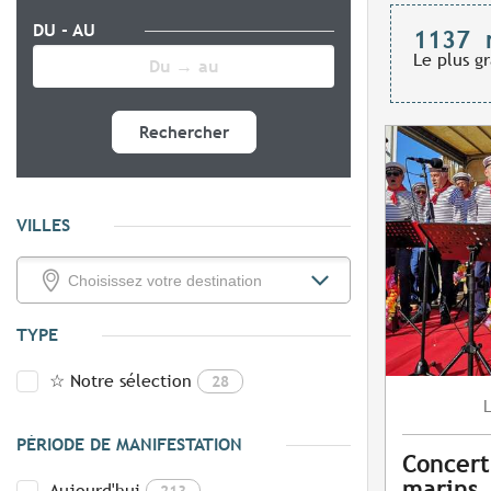
DU - AU
1137
Le plus g
Rechercher
VILLES
TYPE
☆ Notre sélection
28
PÉRIODE DE MANIFESTATION
Concert
marins
Aujourd'hui
213