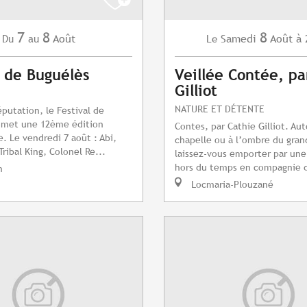
7
8
8
Août
Samedi
Août
à 
Du
au
Le
l de Buguélès
Veillée Contée, pa
Gilliot
NATURE ET DÉTENTE
éputation, le Festival de
omet une 12ème édition
Contes, par Cathie Gilliot. Aut
e. Le vendredi 7 août : Abi,
chapelle ou à l’ombre du gran
Tribal King, Colonel Re...
laissez-vous emporter par un
hors du temps en compagnie d
n
Locmaria-Plouzané