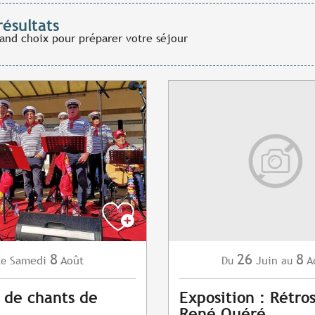
résultats
rand choix pour préparer votre séjour
8
26
8
Samedi
Août
Juin
A
Le
Du
au
 de chants de
Exposition : Rétro
René Quéré