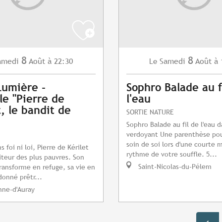
8
8
amedi
Août
à 22:30
Samedi
Août
à 
Le
Lumière -
Sophro Balade au f
le "Pierre de
l'eau
t, le bandit de
SORTIE NATURE
Sophro Balade au fil de l'eau 
verdoyant Une parenthèse po
soin de soi lors d'une courte 
foi ni loi, Pierre de Kérilet
rythme de votre souffle. 5...
iteur des plus pauvres. Son
Saint-Nicolas-du-Pélem
ransforme en refuge, sa vie en
donné prêtr...
nne-d'Auray