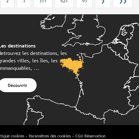
2
3
31+
62+
95
❯
❯❯
Les destinations
Retrouvez les destinations, les
grandes villes, les îles, les
immanquables, ...
Découvrir
itique cookies
Paramètres des cookies
CGU Réservation