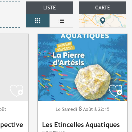
LISTE
CARTE
8
oût
Samedi
Août
à 22:15
Le
spective
Les Etincelles Aquatiques