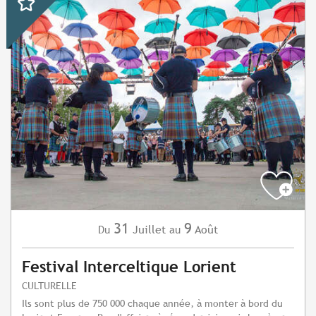
31
9
Juillet
Août
Du
au
Festival Interceltique Lorient
CULTURELLE
Ils sont plus de 750 000 chaque année, à monter à bord du