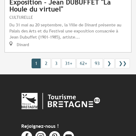
Exposition - Jean DUBUFFET "La
Houle du virtuel"
CULTURELLE
Du 31 mai au 20 septembre, la Ville de Dinard présente au
Palais des Arts et du Festival une exposition consacrée à
Jean Dubuffet (1901-1985), artiste...
Dinard
1
2
3
31+
62+
93
❯
❯❯
Rejoignez-nous !