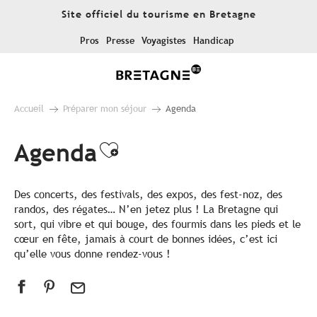
Aller
Site officiel du tourisme en Bretagne
au
contenu
Pros
Presse
Voyagistes
Handicap
principal
Accueil
Préparer mon séjour
Agenda
Agenda
Ajouter aux favoris
Des concerts, des festivals, des expos, des fest-noz, des
randos, des régates… N’en jetez plus ! La Bretagne qui
sort, qui vibre et qui bouge, des fourmis dans les pieds et le
cœur en fête, jamais à court de bonnes idées, c’est ici
qu’elle vous donne rendez-vous !