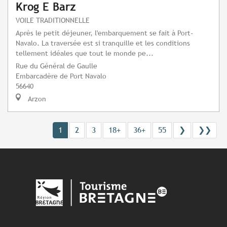
Krog E Barz
VOILE TRADITIONNELLE
Après le petit déjeuner, l'embarquement se fait à Port-
Navalo. La traversée est si tranquille et les conditions
tellement idéales que tout le monde pe...
Rue du Général de Gaulle
Embarcadère de Port Navalo
56640
Arzon
1
2
3
18+
36+
55
❯
❯❯