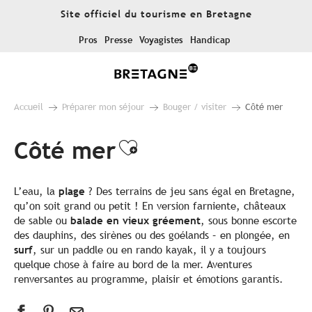
Aller
Site officiel du tourisme en Bretagne
au
contenu
Pros
Presse
Voyagistes
Handicap
principal
Accueil
Préparer mon séjour
Bouger / visiter
Côté mer
Côté mer
Ajouter aux favor
L’eau, la
plage
? Des terrains de jeu sans égal en Bretagne,
qu’on soit grand ou petit ! En version farniente, châteaux
de sable ou
balade en vieux gréement
, sous bonne escorte
des dauphins, des sirènes ou des goélands – en plongée, en
surf
, sur un paddle ou en rando kayak, il y a toujours
quelque chose à faire au bord de la mer. Aventures
renversantes au programme, plaisir et émotions garantis.