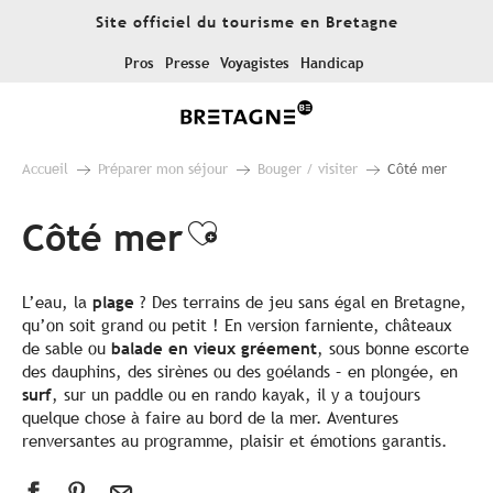
Aller
Site officiel du tourisme en Bretagne
au
contenu
Pros
Presse
Voyagistes
Handicap
principal
Accueil
Préparer mon séjour
Bouger / visiter
Côté mer
Côté mer
Ajouter aux favor
L’eau, la
plage
? Des terrains de jeu sans égal en Bretagne,
qu’on soit grand ou petit ! En version farniente, châteaux
de sable ou
balade en vieux gréement
, sous bonne escorte
des dauphins, des sirènes ou des goélands – en plongée, en
surf
, sur un paddle ou en rando kayak, il y a toujours
quelque chose à faire au bord de la mer. Aventures
renversantes au programme, plaisir et émotions garantis.