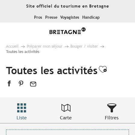
Aller
Site officiel du tourisme en Bretagne
au
contenu
Pros
Presse
Voyagistes
Handicap
principal
Accueil
Préparer mon séjour
Bouger / visiter
Toutes les activités
Toutes les activités
Ajouter
Liste
Carte
Filtres