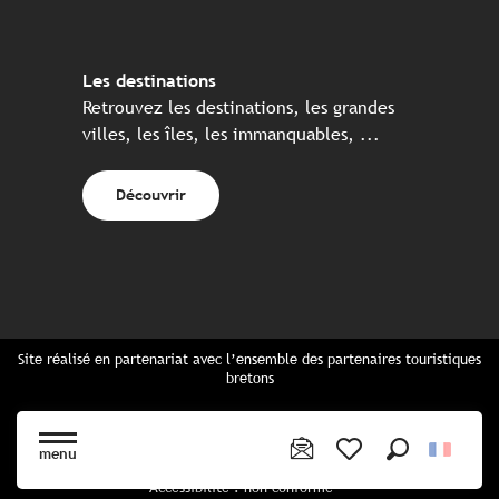
Les destinations
Retrouvez les destinations, les grandes
villes, les îles, les immanquables, ...
Découvrir
Site réalisé en partenariat avec l’ensemble des partenaires touristiques
bretons
Questions fréquentes
Cartes Bretagne & brochures
menu
Plan du site
Recherche
Voir les favoris
Accessibilité : non conforme