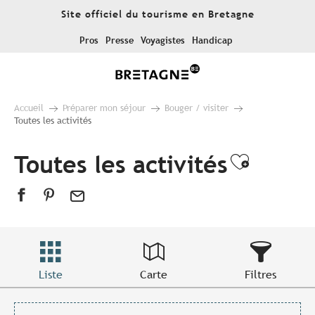
Aller
Site officiel du tourisme en Bretagne
au
contenu
Pros
Presse
Voyagistes
Handicap
principal
Accueil
Préparer mon séjour
Bouger / visiter
Toutes les activités
Toutes les activités
Ajouter
Liste
Carte
Filtres