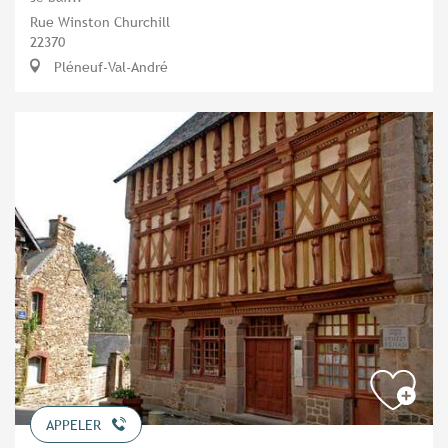
Rue Winston Churchill
22370
Pléneuf-Val-André
APPELER