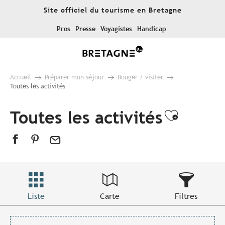
Aller
Site officiel du tourisme en Bretagne
au
contenu
Pros
Presse
Voyagistes
Handicap
principal
Accueil
Préparer mon séjour
Bouger / visiter
Toutes les activités
Toutes les activités
Ajouter
Liste
Carte
Filtres