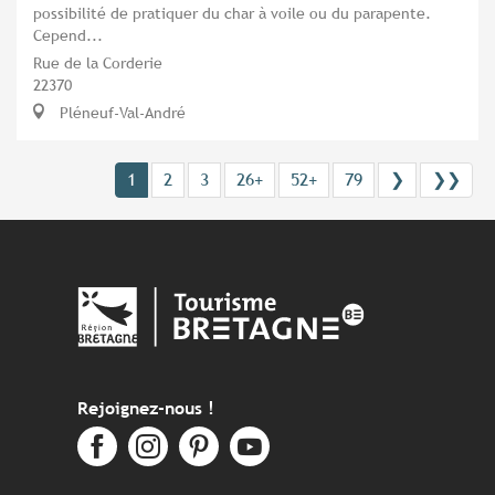
possibilité de pratiquer du char à voile ou du parapente.
Cepend...
Rue de la Corderie
22370
Pléneuf-Val-André
1
2
3
26+
52+
79
❯
❯❯
Rejoignez-nous !