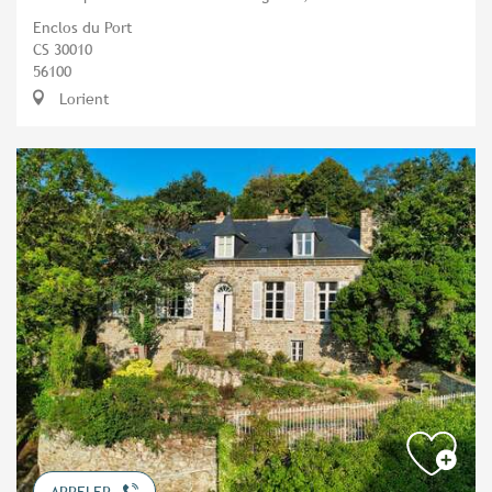
Enclos du Port
CS 30010
56100
Lorient
APPELER