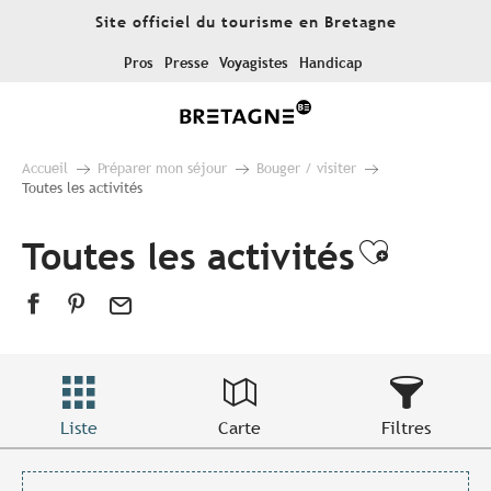
Aller
Site officiel du tourisme en Bretagne
au
contenu
Pros
Presse
Voyagistes
Handicap
principal
Accueil
Préparer mon séjour
Bouger / visiter
Toutes les activités
Toutes les activités
Ajouter
Liste
Carte
Filtres