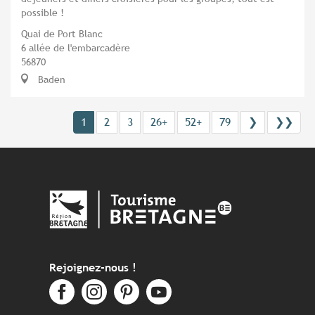
possible !
Quai de Port Blanc
6 allée de l'embarcadère
56870
Baden
1
2
3
26+
52+
79
❯
❯❯
Rejoignez-nous !