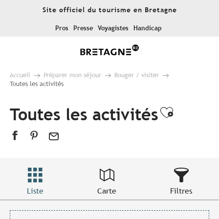
Aller
Site officiel du tourisme en Bretagne
au
contenu
Pros
Presse
Voyagistes
Handicap
principal
Accueil
Préparer mon séjour
Bouger / visiter
Toutes les activités
Toutes les activités
Ajouter
Liste
Carte
Filtres