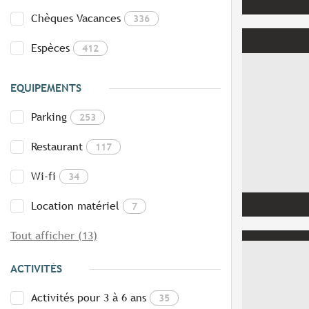
Chèques Vacances
336
Espèces
412
EQUIPEMENTS
Parking
253
Restaurant
117
Wi-fi
34
Location matériel
7
Tout afficher (13)
ACTIVITÉS
Activités pour 3 à 6 ans
35