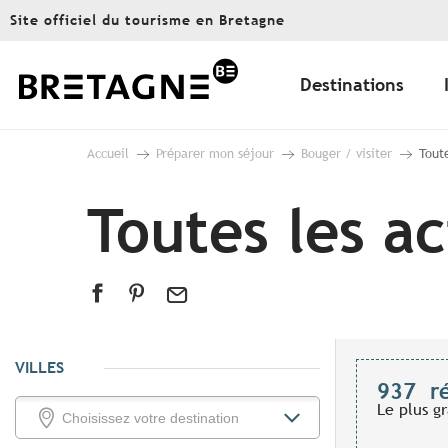
Aller
Site officiel du tourisme en Bretagne
au
contenu
principal
Destinations
Accueil
Préparer mon séjour
Bouger / visiter
Toute
Toutes les ac
VILLES
937
r
Le plus g