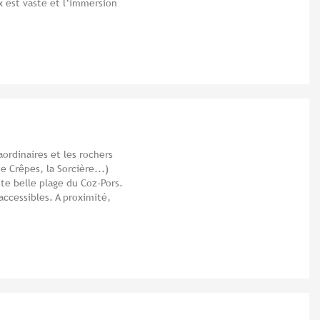
x est vaste et l’immersion
ordinaires et les rochers
e Crêpes, la Sorcière...)
te belle plage du Coz-Pors.
accessibles. A proximité,