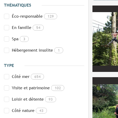
THÉMATIQUES
Éco-responsable
129
En famille
54
Spa
3
Hébergement insolite
1
TYPE
Côté mer
654
Visite et patrimoine
102
Loisir et détente
93
Côté nature
43