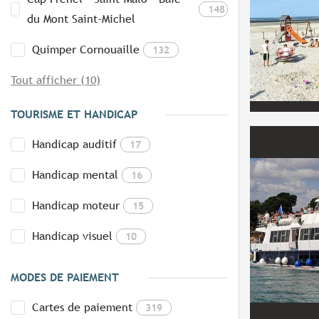
148
du Mont Saint-Michel
Quimper Cornouaille
132
Tout afficher (10)
TOURISME ET HANDICAP
Handicap auditif
17
Handicap mental
16
Handicap moteur
15
Handicap visuel
10
MODES DE PAIEMENT
Cartes de paiement
319