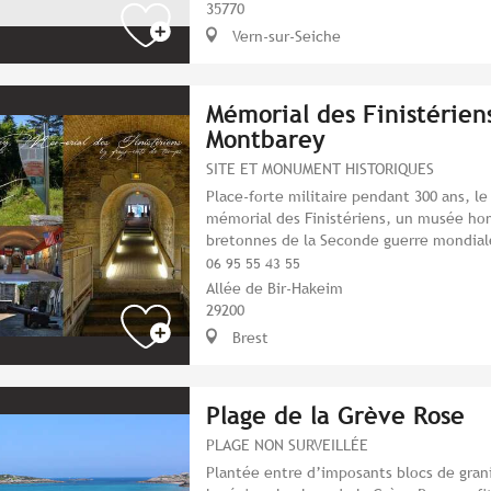
35770
Vern-sur-Seiche
Mémorial des Finistériens
Montbarey
SITE ET MONUMENT HISTORIQUES
Place-forte militaire pendant 300 ans, le
mémorial des Finistériens, un musée h
bretonnes de la Seconde guerre mondial
06 95 55 43 55
Allée de Bir-Hakeim
29200
Brest
Plage de la Grève Rose
PLAGE NON SURVEILLÉE
Plantée entre d’imposants blocs de grani