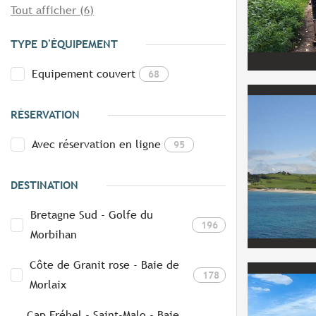
Tout afficher (6)
TYPE D'ÉQUIPEMENT
Equipement couvert
68
RÉSERVATION
Avec réservation en ligne
95
DESTINATION
Bretagne Sud - Golfe du
196
Morbihan
Côte de Granit rose - Baie de
178
Morlaix
Cap Fréhel - Saint-Malo - Baie