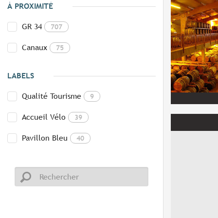
À PROXIMITÉ
GR 34
707
Canaux
75
LABELS
Qualité Tourisme
9
Accueil Vélo
39
Pavillon Bleu
40