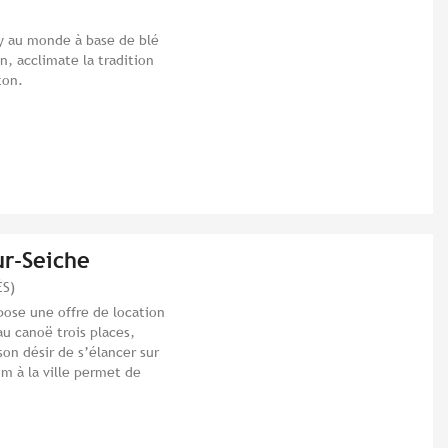
sky au monde à base de blé
in, acclimate la tradition
ton.
ur-Seiche
ÉS)
pose une offre de location
au canoë trois places,
on désir de s’élancer sur
om à la ville permet de
.