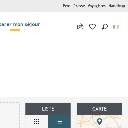
Pros
Presse
Voyagistes
Handicap
parer mon séjour
Recherche
Voir les favoris
ux favoris
LISTE
CARTE