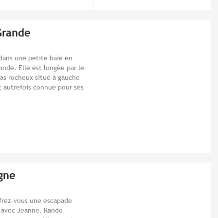
Grande
dans une petite baie en
rande. Elle est longée par le
amas rocheux situé à gauche
it autrefois connue pour ses
gne
ffrez-vous une escapade
 avec Jeanne. Rando