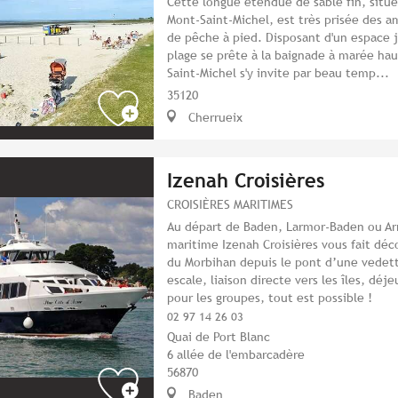
Cette longue étendue de sable fin, situ
Mont-Saint-Michel, est très prisée des a
de pêche à pied. Disposant d'un espace j
plage se prête à la baignade à marée hau
Saint-Michel s'y invite par beau temp...
35120
Cherrueix
Izenah Croisières
CROISIÈRES MARITIMES
Au départ de Baden, Larmor-Baden ou Ar
maritime Izenah Croisières vous fait déc
du Morbihan depuis le pont d’une vedett
escale, liaison directe vers les îles, déje
pour les groupes, tout est possible !
02 97 14 26 03
Quai de Port Blanc
6 allée de l'embarcadère
56870
Baden