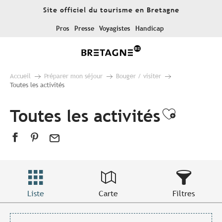
Aller
Site officiel du tourisme en Bretagne
au
contenu
Pros
Presse
Voyagistes
Handicap
principal
Accueil
Préparer mon séjour
Bouger / visiter
Toutes les activités
Toutes les activités
Ajouter
Liste
Carte
Filtres