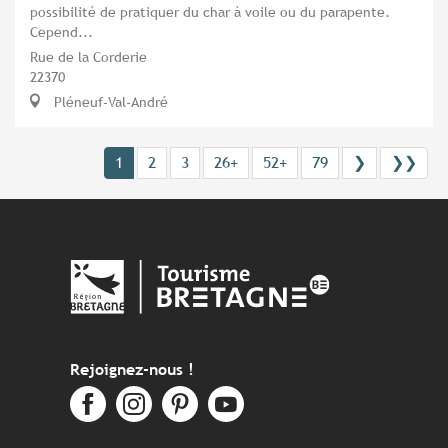
possibilité de pratiquer du char à voile ou du parapente.
Cepend...
Rue de la Corderie
22370
Pléneuf-Val-André
1
2
3
26+
52+
79
❯
❯❯
Rejoignez-nous !