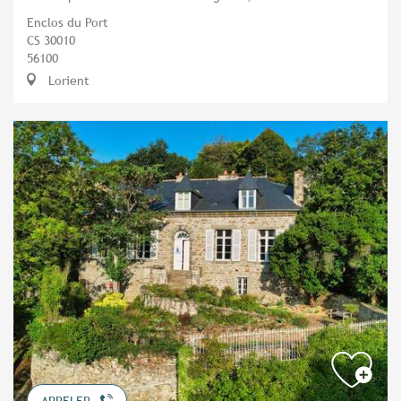
Enclos du Port
CS 30010
56100
Lorient
APPELER