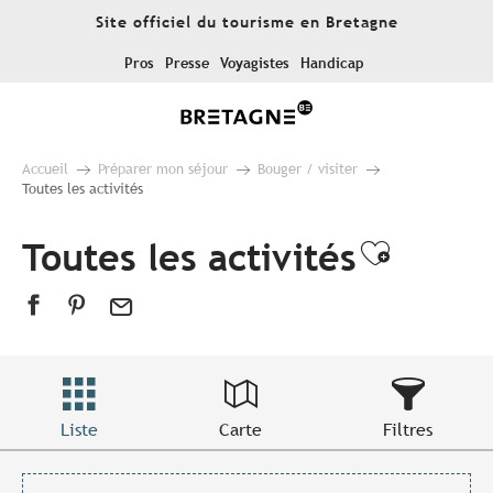
Aller
Site officiel du tourisme en Bretagne
au
contenu
Pros
Presse
Voyagistes
Handicap
principal
Accueil
Préparer mon séjour
Bouger / visiter
Toutes les activités
Toutes les activités
Ajouter
Liste
Carte
Filtres