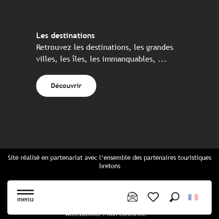
Les destinations
Retrouvez les destinations, les grandes
villes, les îles, les immanquables, ...
Découvrir
Site réalisé en partenariat avec l’ensemble des partenaires touristiques
bretons
Questions fréquentes
Cartes Bretagne & brochures
menu
Plan du site
Recherche
Voir les favoris
Accessibilité : non conforme