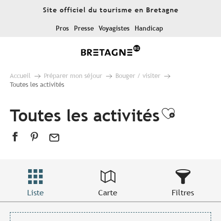
Aller
Site officiel du tourisme en Bretagne
au
contenu
Pros
Presse
Voyagistes
Handicap
principal
Accueil
Préparer mon séjour
Bouger / visiter
Toutes les activités
Toutes les activités
Ajouter
Liste
Carte
Filtres