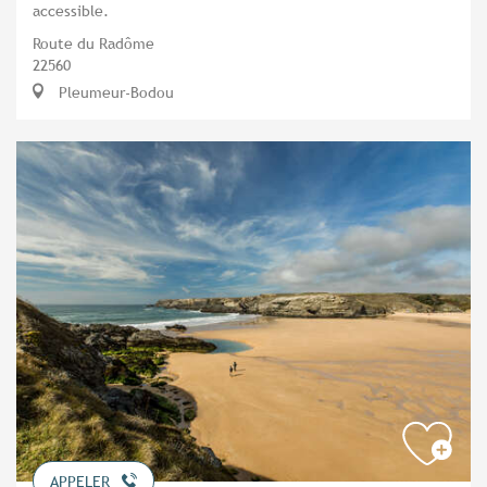
accessible.
Route du Radôme
22560
Pleumeur-Bodou
APPELER