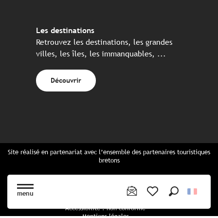
Les destinations
Retrouvez les destinations, les grandes
villes, les îles, les immanquables, ...
Découvrir
Site réalisé en partenariat avec l’ensemble des partenaires touristiques
bretons
Questions fréquentes
Cartes Bretagne & brochures
menu
Plan du site
Recherche
Voir les favoris
Accessibilité : non conforme
Mentions légales