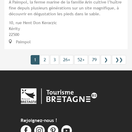
À Paimpol, la ferme marine de la famille Arin cultive l’huître
fine depuis plusieurs générations sur un site magnifique, à
découvrir en dégustation les pieds dans le sable.
10, rue Hent Don Kerarzic
Kérity
22500
Paimpol
1
2
3
26+
52+
79
❯
❯❯
Rejoignez-nous !