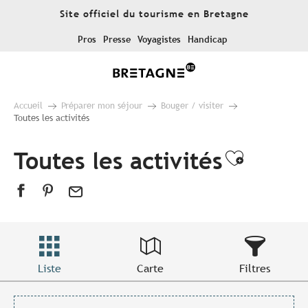
Aller
Site officiel du tourisme en Bretagne
au
contenu
Pros
Presse
Voyagistes
Handicap
principal
Accueil
Préparer mon séjour
Bouger / visiter
Toutes les activités
Toutes les activités
Ajouter
Liste
Carte
Filtres