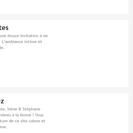
tes
 une douce invitation à ne
p. L’ambiance intime et
le.
ez
ole, Irène & Stéphane
mbres à la ferme ! Vous
ature de ce site calme et
sme.