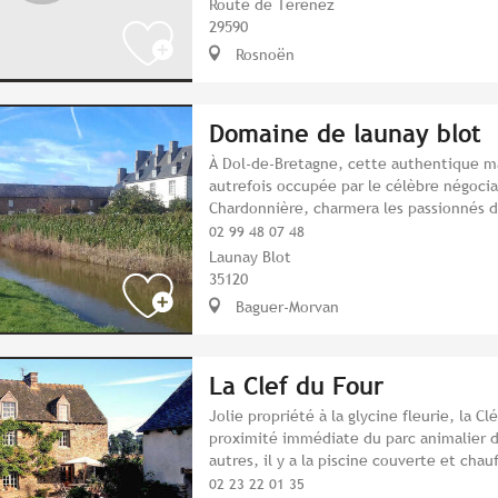
Route de Térénez
29590
Rosnoën
Domaine de launay blot
À Dol-de-Bretagne, cette authentique ma
autrefois occupée par le célèbre négoci
Chardonnière, charmera les passionnés d’
02 99 48 07 48
Launay Blot
35120
Baguer-Morvan
La Clef du Four
Jolie propriété à la glycine fleurie, la Cl
proximité immédiate du parc animalier de
autres, il y a la piscine couverte et chau
02 23 22 01 35