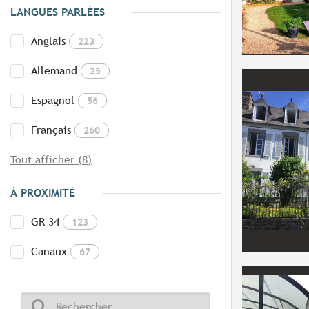
LANGUES PARLÉES
Anglais
223
Allemand
25
Espagnol
56
Français
260
Tout afficher (8)
À PROXIMITÉ
GR 34
123
Canaux
67