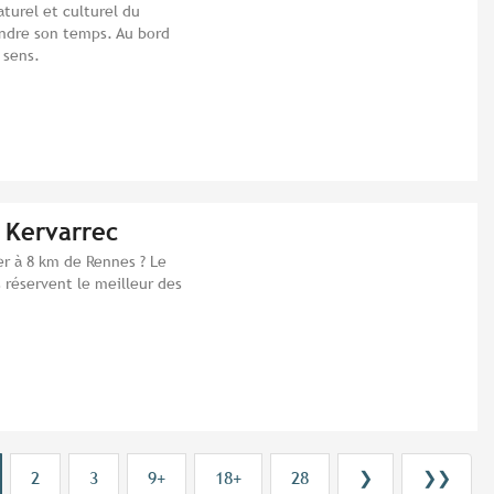
aturel et culturel du
endre son temps. Au bord
 sens.
 Kervarrec
er à 8 km de Rennes ? Le
 réservent le meilleur des
2
3
9+
18+
28
❯
❯❯