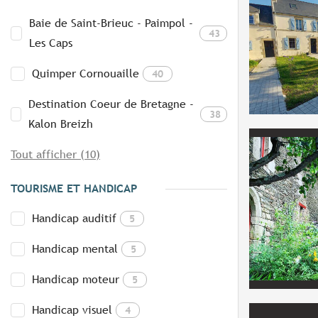
Baie de Saint-Brieuc - Paimpol -
43
Les Caps
Quimper Cornouaille
40
Destination Coeur de Bretagne -
38
Kalon Breizh
Tout afficher (10)
TOURISME ET HANDICAP
Handicap auditif
5
Handicap mental
5
Handicap moteur
5
Handicap visuel
4