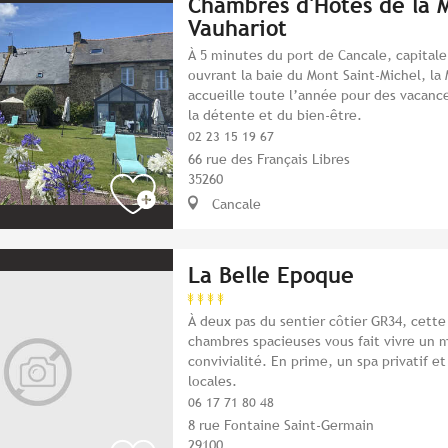
Chambres d'Hôtes de la M
Vauhariot
À 5 minutes du port de Cancale, capital
ouvrant la baie du Mont Saint-Michel, la
accueille toute l’année pour des vacance
la détente et du bien-être.
02 23 15 19 67
66 rue des Français Libres
35260
Cancale
La Belle Epoque
À deux pas du sentier côtier GR34, cett
chambres spacieuses vous fait vivre un
convivialité. En prime, un spa privatif e
locales.
06 17 71 80 48
8 rue Fontaine Saint-Germain
29100