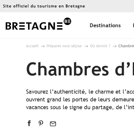
Aller
Site officiel du tourisme en Bretagne
au
contenu
principal
Destinations
Accueil
Préparer mon séjour
Où dormir ?
Chambres
Chambres d’
Savourez l’authenticité, le charme et l’ac
ouvrent grand les portes de leurs demeures
vacances sous le signe du partage, de l’i