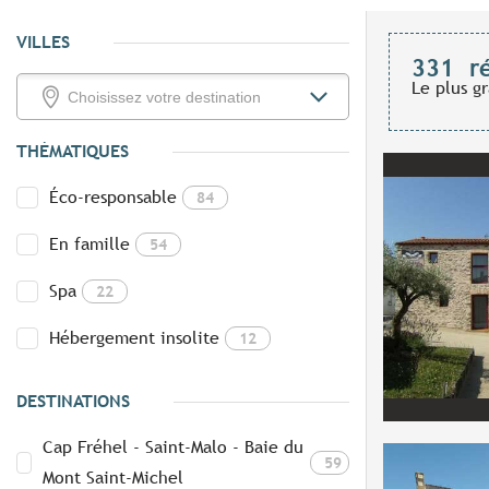
VILLES
331
r
Le plus g
THÉMATIQUES
Éco-responsable
84
En famille
54
Spa
22
Hébergement insolite
12
DESTINATIONS
Cap Fréhel - Saint-Malo - Baie du
59
Mont Saint-Michel