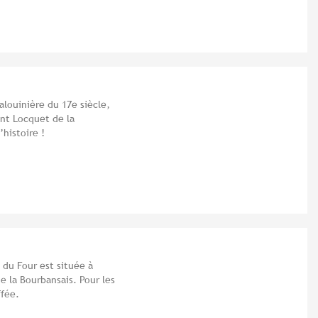
louinière du 17e siècle,
ant Locquet de la
histoire !
é du Four est située à
 la Bourbansais. Pour les
ffée.