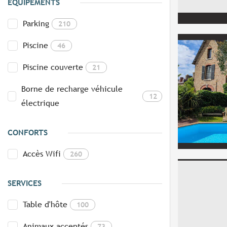
EQUIPEMENTS
Parking
210
Piscine
46
Piscine couverte
21
Borne de recharge véhicule
12
électrique
CONFORTS
Accès Wifi
260
SERVICES
Table d'hôte
100
Animaux acceptés
73