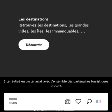
Les destinations
Retrouvez les destinations, les grandes
villes, les îles, les immanquables, ...
Découvrir
Site réalisé en partenariat avec l’ensemble des partenaires touristiques
bretons
Questions fréquentes
Cartes Bretagne & brochures
menu
Plan du site
Recherche
Voir les favoris
Accessibilité : non conforme