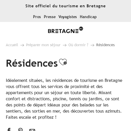
Aller
Site officiel du tourisme en Bretagne
au
contenu
Pros
Presse
Voyagistes
Handicap
principal
Accueil
Préparer mon séjour
Où dormir ?
Résidences
Résidences
Ajouter aux fav
Idéalement situées, les résidences de tourisme en Bretagne
vous offrent tous les services de proximité et des
appartements pour un séjour en toute liberté. Mixant
confort et distractions, piscine, tennis ou jardins, ce sont
des points de départ idéaux pour des balades sur les
sentiers, des sorties en mer, des découvertes tous azimuts.
Faites escale et profitez !