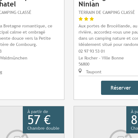
hatel
Ninian
CAMPING CLASSÉ
TERRAIN DE CAMPING CLASSÉ
la Bretagne romantique, ce
Aux portes de Brocéliande, au
cipal calme et ombragé
rivière, accordez-vous une pa
ente douce vers la Petite
dans un camping nature et con
ctère de Combourg.
idéalement situé pour randonn
3
02 97 93 53 01
e Waldmünchen
Le Rocher - Ville Bonne
56800
g
Taupont
Réserver
À partir de
À p
57 €
8
Chambre double
Cha