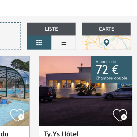
LISTE
CARTE
À partir de
72 €
Chambre double
 du
Ty.Ys Hôtel