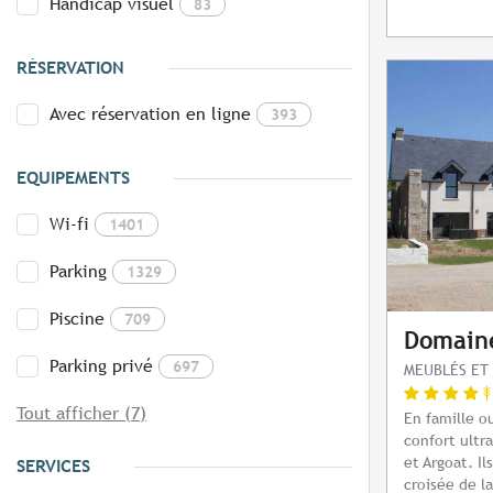
Handicap visuel
83
RÉSERVATION
Avec réservation en ligne
393
EQUIPEMENTS
Wi-fi
1401
Parking
1329
Piscine
709
Domain
Parking privé
697
MEUBLÉS ET 
Tout afficher (7)
En famille o
confort ultr
et Argoat. Il
SERVICES
croisée de la