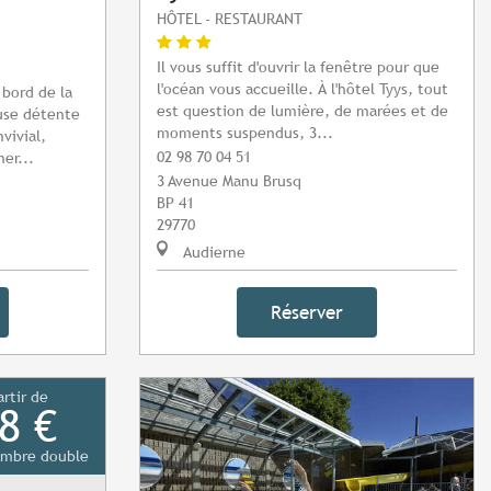
HÔTEL - RESTAURANT
Il vous suffit d'ouvrir la fenêtre pour que
l'océan vous accueille. À l'hôtel Tyys, tout
 bord de la
est question de lumière, de marées et de
use détente
moments suspendus, 3...
vivial,
02 98 70 04 51
er...
3 Avenue Manu Brusq
BP 41
29770
Audierne
Réserver
artir de
8 €
mbre double