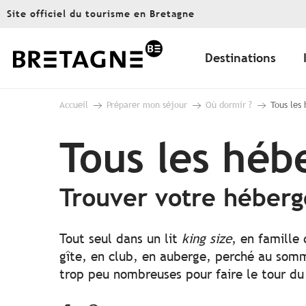
Aller
Site officiel du tourisme en Bretagne
au
contenu
principal
Destinations
Accueil
Préparer mon séjour
Où dormir ?
Tous les
Tous les hé
Trouver votre héber
Tout seul dans un lit
king size
, en famille
gîte, en club, en auberge, perché au somme
trop peu nombreuses pour faire le tour du