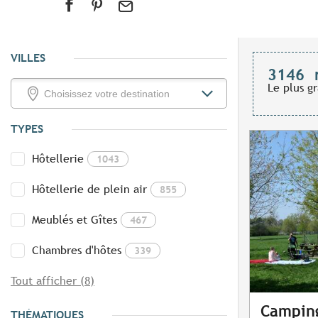
VILLES
3146
Le plus g
TYPES
Hôtellerie
1043
Hôtellerie de plein air
855
Meublés et Gîtes
467
Chambres d'hôtes
339
Tout afficher (8)
Camping
THÉMATIQUES