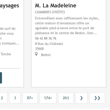
Paysages
M. La Madeleine
CHAMBRES D'HÔTES
Entremêlant avec raffinement les styles,
cette maison d’armateurs offre un
agréable pied-à-terre entre le port de
de surf de
plaisance et le centre de Redon. Une...
rche vous
l
06 42 88 36 76
 toniques...
8 Rue du Châtelet
35600
 Torche
Redon
2
3
87+
174+
263
❯
❯❯