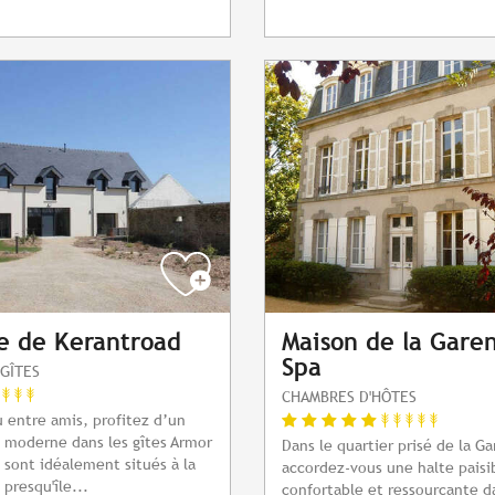
e de Kerantroad
Maison de la Gare
Spa
GÎTES
CHAMBRES D'HÔTES
u entre amis, profitez d’un
a moderne dans les gîtes Armor
Dans le quartier prisé de la G
s sont idéalement situés à la
accordez-vous une halte paisi
 presqu'île...
confortable et ressourçante d