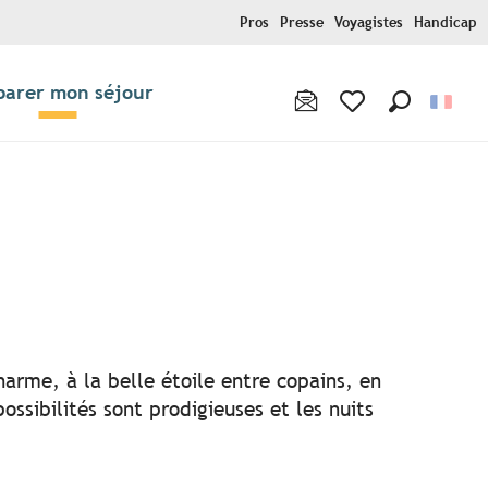
Pros
Presse
Voyagistes
Handicap
parer mon séjour
Recherche
Voir les favoris
r aux favoris
harme, à la belle étoile entre copains, en
ssibilités sont prodigieuses et les nuits