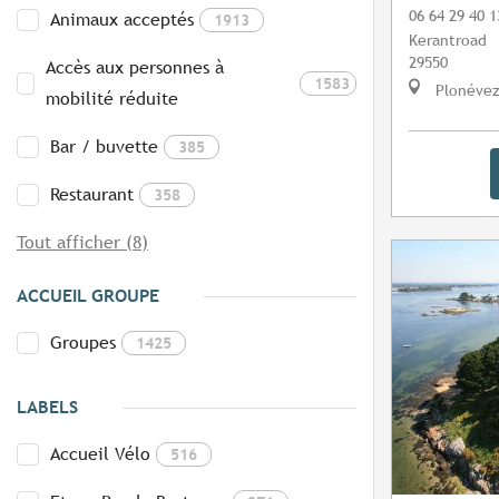
06 64 29 40 1
Animaux acceptés
1913
Kerantroad
29550
Accès aux personnes à
1583
Plonévez
mobilité réduite
Bar / buvette
385
Restaurant
358
Tout afficher (8)
ACCUEIL GROUPE
Groupes
1425
LABELS
Accueil Vélo
516