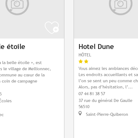
le étoile
Hotel Dune
HÔTEL
 la belle étoile », est
Vous aimez les ambiances déc
s le village de Mellionnec,
Les endroits accueillants et s
commune au cœur de la
l’on se sent un peu comme che
n coin de campagne
Alors, pas d’hésitation, l’...
07 44 81 38 57
5
37 rue du général De Gaulle
Écoles
56510
Saint-Pierre-Quiberon
ec