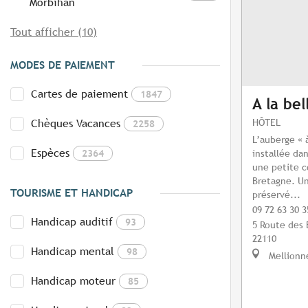
Morbihan
Tout afficher (10)
MODES DE PAIEMENT
Cartes de paiement
1847
A la bel
HÔTEL
Chèques Vacances
2258
L’auberge « à
Espèces
2364
installée dan
une petite 
Bretagne. U
TOURISME ET HANDICAP
préservé...
09 72 63 30 3
Handicap auditif
93
5 Route des 
22110
Handicap mental
98
Mellionn
Handicap moteur
85