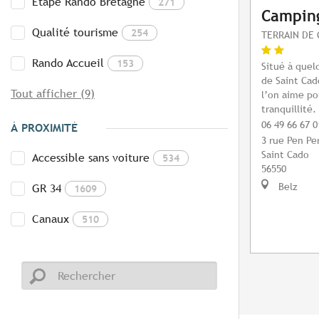
Etape Rando Bretagne
271
Camping
Qualité tourisme
254
TERRAIN DE 
Rando Accueil
153
Situé à quel
de Saint Cad
Tout afficher (9)
l’on aime po
tranquillité.
06 49 66 67 0
À PROXIMITÉ
3 rue Pen Per
Saint Cado
Accessible sans voiture
534
56550
Belz
GR 34
1609
Canaux
510