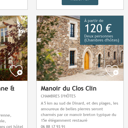
À partir de
120 €
Deux personnes
(Chambres d'hôtes)
nne &
Manoir du Clos Clin
CHAMBRES D'HÔTES
A 5 km au sud de Dinard, et des plages, les
amoureux de belles pierres seront
charmés par ce manoir breton typique du
arenne,
15e élégamment restauré
ble,
ans cet hôtel
06 88 17 93 91