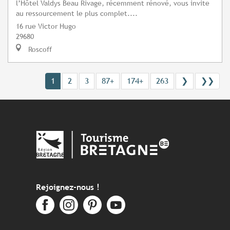
l’Hôtel Valdys Beau Rivage, récemment rénové, vous invite
au ressourcement le plus complet....
16 rue Victor Hugo
29680
Roscoff
1
2
3
87+
174+
263
❯
❯❯
Rejoignez-nous !