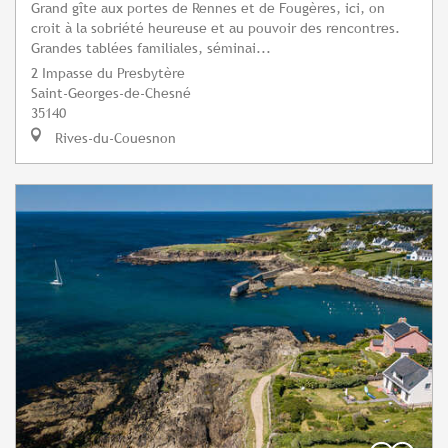
Grand gîte aux portes de Rennes et de Fougères, ici, on
croit à la sobriété heureuse et au pouvoir des rencontres.
Grandes tablées familiales, séminai...
2 Impasse du Presbytère
Saint-Georges-de-Chesné
35140
Rives-du-Couesnon