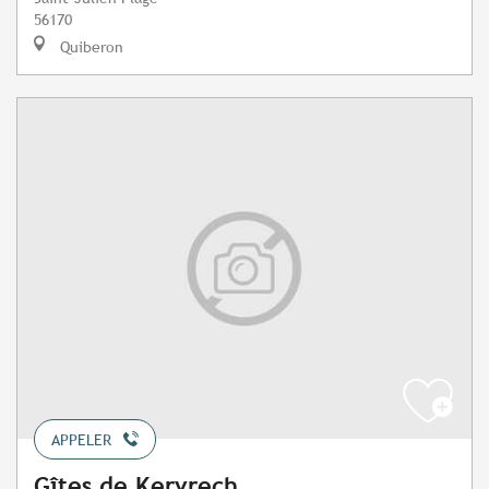
56170
Quiberon
APPELER
Gîtes de Kervrech