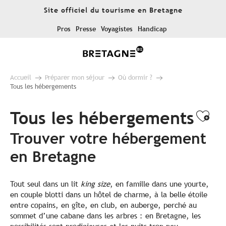
Aller
Site officiel du tourisme en Bretagne
au
contenu
Pros
Presse
Voyagistes
Handicap
principal
Accueil
Préparer mon séjour
Où dormir ?
Tous les hébergements
Tous les hébergements
Ajo
Trouver votre hébergement
en Bretagne
Tout seul dans un lit
king size
, en famille dans une yourte,
en couple blotti dans un hôtel de charme, à la belle étoile
entre copains, en gîte, en club, en auberge, perché au
sommet d’une cabane dans les arbres : en Bretagne, les