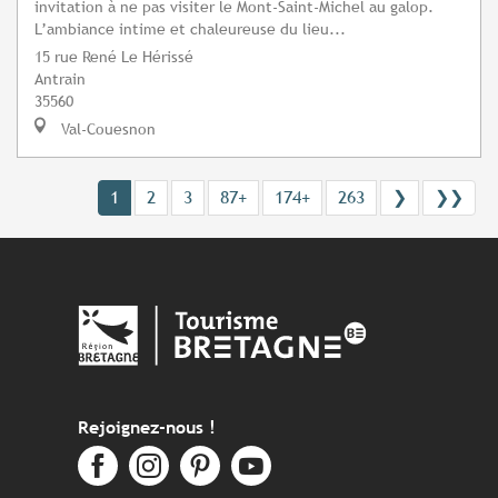
invitation à ne pas visiter le Mont-Saint-Michel au galop.
L’ambiance intime et chaleureuse du lieu...
15 rue René Le Hérissé
Antrain
35560
Val-Couesnon
1
2
3
87+
174+
263
❯
❯❯
Rejoignez-nous !