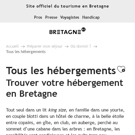
Aller
Site officiel du tourisme en Bretagne
au
contenu
Pros
Presse
Voyagistes
Handicap
principal
Accueil
Préparer mon séjour
Où dormir ?
Tous les hébergements
Tous les hébergements
Ajo
Trouver votre hébergement
en Bretagne
Tout seul dans un lit
king size
, en famille dans une yourte,
en couple blotti dans un hôtel de charme, à la belle étoile
entre copains, en gîte, en club, en auberge, perché au
sommet d’une cabane dans les arbres : en Bretagne, les