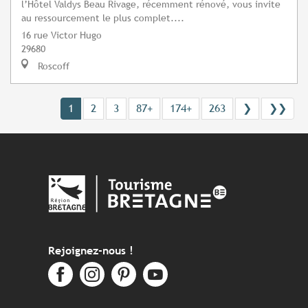
l’Hôtel Valdys Beau Rivage, récemment rénové, vous invite
au ressourcement le plus complet....
16 rue Victor Hugo
29680
Roscoff
1
2
3
87+
174+
263
❯
❯❯
Rejoignez-nous !