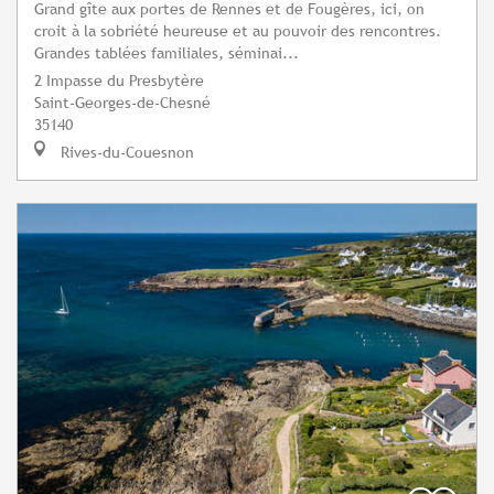
Grand gîte aux portes de Rennes et de Fougères, ici, on
croit à la sobriété heureuse et au pouvoir des rencontres.
Grandes tablées familiales, séminai...
2 Impasse du Presbytère
Saint-Georges-de-Chesné
35140
Rives-du-Couesnon