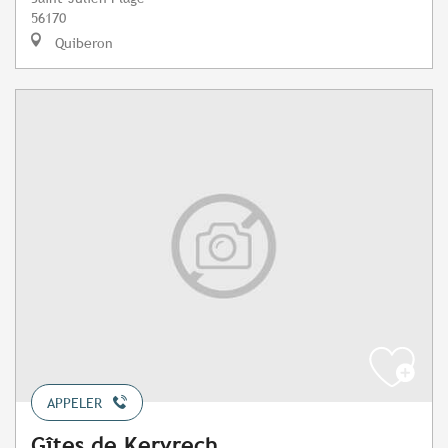
56170
Quiberon
APPELER
Gîtes de Kervrech