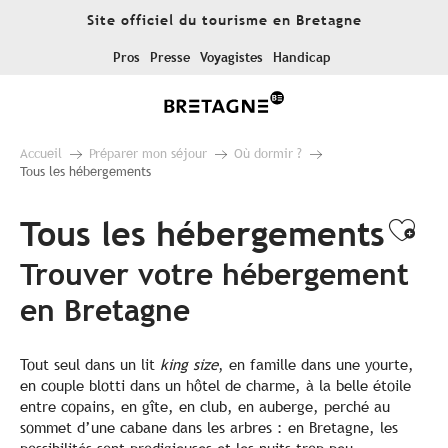
Aller
Site officiel du tourisme en Bretagne
au
contenu
Pros
Presse
Voyagistes
Handicap
principal
Accueil
Préparer mon séjour
Où dormir ?
Tous les hébergements
Tous les hébergements
Ajo
Trouver votre hébergement
en Bretagne
Tout seul dans un lit
king size
, en famille dans une yourte,
en couple blotti dans un hôtel de charme, à la belle étoile
entre copains, en gîte, en club, en auberge, perché au
sommet d’une cabane dans les arbres : en Bretagne, les