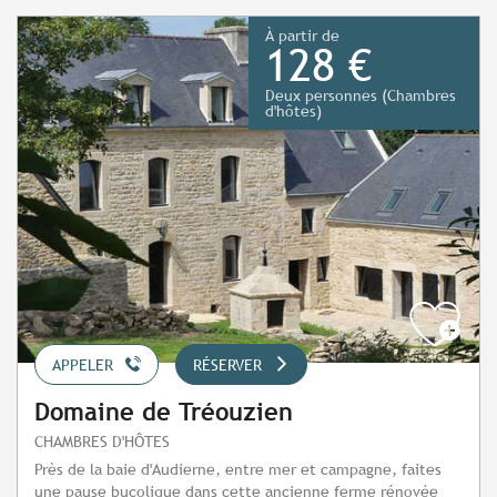
À partir de
128 €
Deux personnes (Chambres
d'hôtes)
APPELER
RÉSERVER
Domaine de Tréouzien
CHAMBRES D'HÔTES
Près de la baie d'Audierne, entre mer et campagne, faites
une pause bucolique dans cette ancienne ferme rénovée