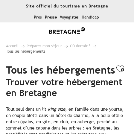
Aller
Site officiel du tourisme en Bretagne
au
contenu
Pros
Presse
Voyagistes
Handicap
principal
Accueil
Préparer mon séjour
Où dormir ?
Tous les hébergements
Tous les hébergements
Ajo
Trouver votre hébergement
en Bretagne
Tout seul dans un lit
king size
, en famille dans une yourte,
en couple blotti dans un hôtel de charme, à la belle étoile
entre copains, en gîte, en club, en auberge, perché au
sommet d’une cabane dans les arbres : en Bretagne, les