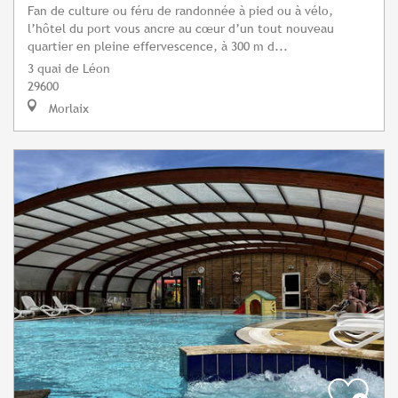
Fan de culture ou féru de randonnée à pied ou à vélo,
l’hôtel du port vous ancre au cœur d’un tout nouveau
quartier en pleine effervescence, à 300 m d...
3 quai de Léon
29600
Morlaix