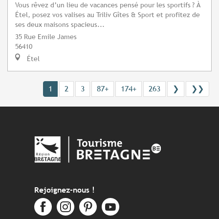
Vous rêvez d’un lieu de vacances pensé pour les sportifs ? À
Étel, posez vos valises au Triliv Gîtes & Sport et profitez de
ses deux maisons spacieus...
35 Rue Emile James
56410
Étel
1
2
3
87+
174+
263
❯
❯❯
Rejoignez-nous !