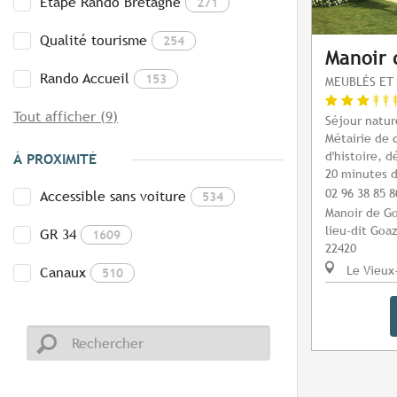
Etape Rando Bretagne
271
Qualité tourisme
254
Manoir
Rando Accueil
153
MEUBLÉS ET 
Tout afficher (9)
Séjour natur
Métairie de 
d'histoire, 
À PROXIMITÉ
20 minutes d
02 96 38 85 8
Accessible sans voiture
534
Manoir de G
lieu-dit Goa
GR 34
1609
22420
Le Vieux
Canaux
510