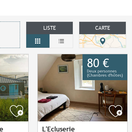
LISTE
CARTE
80 €
Deux personnes
(Chambres d'hôtes)
e
L'Ecluserie