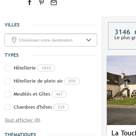
VILLES
3146
Le plus g
TYPES
Hôtellerie
1043
Hôtellerie de plein air
855
Meublés et Gîtes
467
Chambres d'hôtes
339
Tout afficher (8)
La Touc
THÉMATIQUES