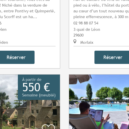
! Niché dans la verdure de
pied ou à vélo, l’hôtel du por
, entre Pontivy et Quimperlé,
au cœur d’un tout nouveau qu
u Scorff est un ha...
pleine effervescence, à 300 m 
6
02 98 88 07 54
elen
3 quai de Léon
29600
éden
Morlaix
Réserver
Réserver
À partir de
550 €
Semaine (meublé)