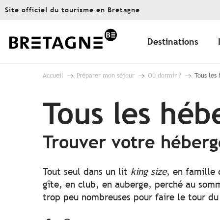
Aller
Site officiel du tourisme en Bretagne
au
contenu
principal
Destinations
Accueil
Préparer mon séjour
Où dormir ?
Tous les
Tous les hé
Trouver votre héber
Tout seul dans un lit
king size
, en famille
gîte, en club, en auberge, perché au somme
trop peu nombreuses pour faire le tour du