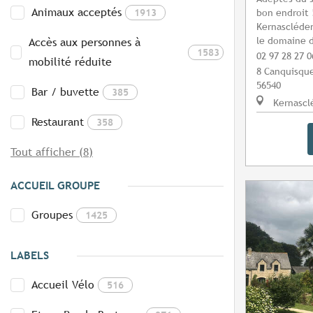
Animaux acceptés
1913
bon endroit 
Kernascléden
le domaine d
Accès aux personnes à
1583
02 97 28 27 0
mobilité réduite
8 Canquisqu
56540
Bar / buvette
385
Kernascl
Restaurant
358
Tout afficher (8)
ACCUEIL GROUPE
Groupes
1425
LABELS
Accueil Vélo
516