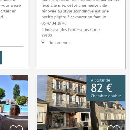
t vous ancre
face à la mer, cette charmante villa
artier en
rénovée au style scandinave est une
d...
petite pépite à savourer en famille...
06 47 34 38 45
5 impasse des Professeurs Curie
29100
Douarnenez
À partir de
82 €
Chambre double