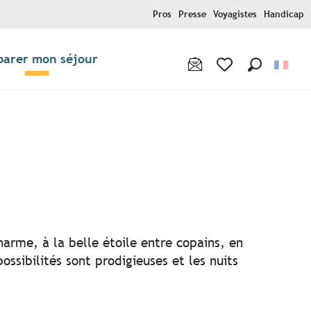
Pros
Presse
Voyagistes
Handicap
parer mon séjour
Recherche
Voir les favoris
r aux favoris
harme, à la belle étoile entre copains, en
ssibilités sont prodigieuses et les nuits