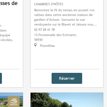
sses de
CHAMBRES D'HÔTES
Remontez le fil du temps en posant vos
valises dans cette ancienne maison de
gardien d’écluse. Savourez la vue
verdoyante sur le Blavet et laissez-vou...
n
02 97 28 41 78
 dans
13 Promenade des Estivants
 équipé
56930
 étoiles,
Pluméliau
Réserver