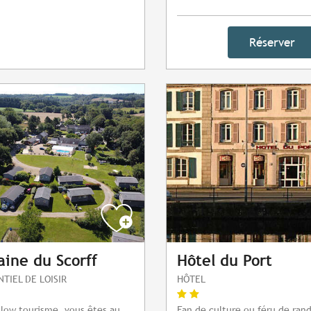
Réserver
ine du Scorff
Hôtel du Port
NTIEL DE LOISIR
HÔTEL
low tourisme, vous êtes au
Fan de culture ou féru de ran