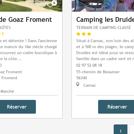
 de Goaz Froment
Camping les Druid
GÎTES
TERRAIN DE CAMPING CLASSÉ
e et détente ! Dans l'ancienne
Situé à Carnac, non loin des 
ce manoir du 16e siècle chargé
et à 500 m des plages, le cam
découvrez un cadre bucolique à
Druides est idéal pour se ress
e la côte...
famille dans un cadre vert et n
0
02 97 52 08 18
oaz Froment
55 chemin de Beaumer
z Froment
56340
Carnac
-Marché
Réserver
Réserver
1