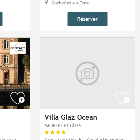
Rochefort-en-Terre
Réserver
Villa Glaz Ocean
MEUBLÉS ET GÎTES
donnée à
Dans le quartier de Tréboul à Douarnenez,