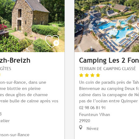
zh-Breizh
Camping Les 2 Fon
GÎTES
TERRAIN DE CAMPING CLASSÉ
son-sur-Rance, dans une
Un coin de paradis près de Tah
me blottie en pleine
Bienvenue au camping Deux fo
es deux gîtes de charme
calme dans la campagne de Né
vraie bulle de calme après vos
pas de l’océan entre Quimper e
02 98 06 81 91
3
Feunteun Vihan
elier
29920
Névez
mson-sur-Rance