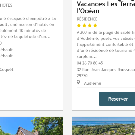
Vacances Les Terra
'HÔTES
l'Océan
 une escapade champêtre à La
RÉSIDENCE
ault, une maison d’hôtes en
seulement 10 minutes de
A 200 m de la plage de sable fi
itez de la quiétude d’un...
d’Audierne, posez vos valises
0
l’appartement confortable et
hébault
d’une résidence de tourisme 4
hébault
surplom...
04 26 70 80 45
-Coquet
32 Rue Jean Jacques Rousseau
29770
Audierne
Réserver