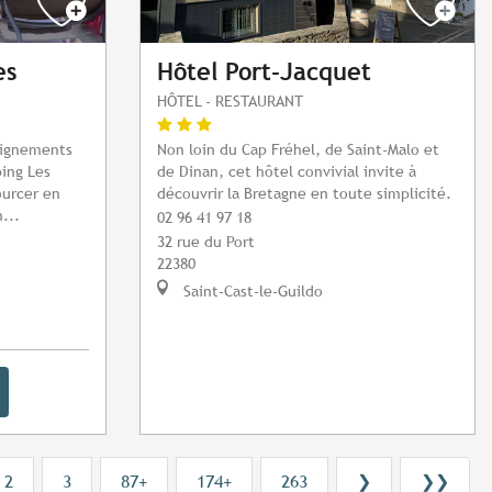
es
Hôtel Port-Jacquet
HÔTEL - RESTAURANT
alignements
Non loin du Cap Fréhel, de Saint-Malo et
ping Les
de Dinan, cet hôtel convivial invite à
ourcer en
découvrir la Bretagne en toute simplicité.
...
02 96 41 97 18
32 rue du Port
22380
Saint-Cast-le-Guildo
2
3
87+
174+
263
❯
❯❯