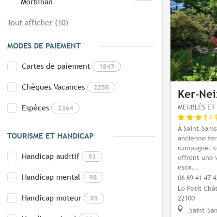
Morbihan
Tout afficher (10)
MODES DE PAIEMENT
Cartes de paiement
1847
Chèques Vacances
2258
Ker-Nei
MEUBLÉS ET 
Espèces
2364
À Saint-Sam
TOURISME ET HANDICAP
ancienne fer
campagne, c
Handicap auditif
93
offrent une 
esca...
Handicap mental
98
06 69 41 47 4
Le Petit Chât
Handicap moteur
85
22100
Saint-Sa