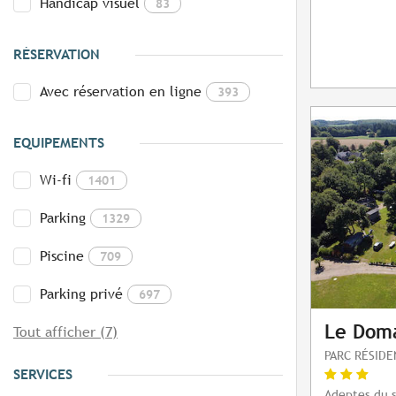
Handicap visuel
83
RÉSERVATION
Avec réservation en ligne
393
EQUIPEMENTS
Wi-fi
1401
Parking
1329
Piscine
709
Parking privé
697
Le Doma
Tout afficher (7)
PARC RÉSIDE
SERVICES
Adeptes du s