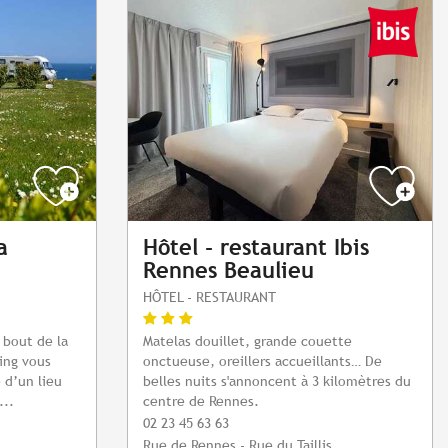
a
Hôtel - restaurant Ibis
Rennes Beaulieu
HÔTEL - RESTAURANT
 bout de la
Matelas douillet, grande couette
ing vous
onctueuse, oreillers accueillants… De
 d’un lieu
belles nuits s'annoncent à 3 kilomètres du
...
centre de Rennes.
02 23 45 63 63
Rue de Rennes - Rue du Taillis