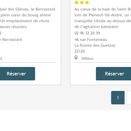
hipel des Glénan, le Kervastard
Au creux de la baie de Saint-B
 plein cœur du bourg animé
loin de Pléneuf-Val-André, un
. Un emplacement de choix
tranquille s'étale au-dessus de
ances réussies.
de l’agitation balnéaire.
2
02 96 32 20 39
e Kervastard
46 rue Fonteneau
La Pointe des Guettes
22120
nt
Hillion
Réserver
Réserver
1