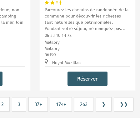
rieuc, non
Parcourez les chemins de randonnée de la
 camping
commune pour découvrir les richesses
 la mer, loin
tant naturelles que patrimoniales.
Pendant votre séjour, ne manquez pas...
06 33 10 14 72
Malabry
Malabry
56190
Noyal-Muzillac
Réserver
2
3
87+
174+
263
❯
❯❯