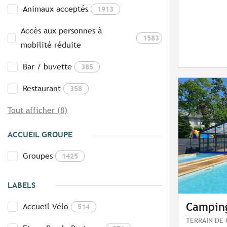
Animaux acceptés
1913
Accès aux personnes à
1583
mobilité réduite
Bar / buvette
385
Restaurant
358
Tout afficher (8)
ACCUEIL GROUPE
Groupes
1425
LABELS
Camping
Accueil Vélo
514
TERRAIN DE 