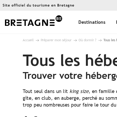
Aller
Site officiel du tourisme en Bretagne
au
contenu
principal
Destinations
Accueil
Préparer mon séjour
Où dormir ?
Tous les
Tous les hé
Trouver votre héber
Tout seul dans un lit
king size
, en famille
gîte, en club, en auberge, perché au somme
trop peu nombreuses pour faire le tour du