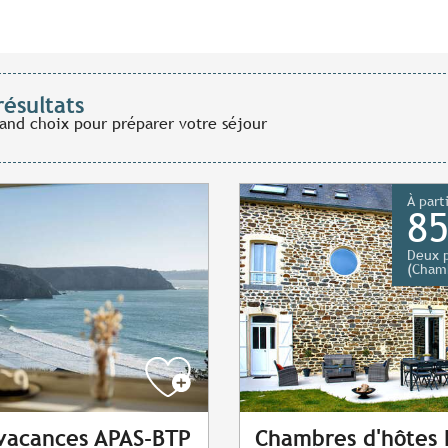
résultats
rand choix pour préparer votre séjour
À part
85
Deux 
(Chamb
 vacances APAS-BTP
Chambres d'hôtes