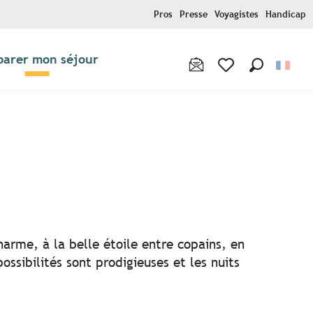
Pros
Presse
Voyagistes
Handicap
parer mon séjour
Recherche
Voir les favoris
r aux favoris
harme, à la belle étoile entre copains, en
ssibilités sont prodigieuses et les nuits