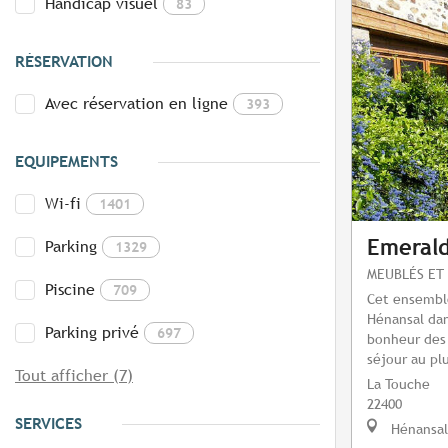
Handicap visuel
83
RÉSERVATION
Avec réservation en ligne
393
EQUIPEMENTS
Wi-fi
1401
Emerald
Parking
1329
MEUBLÉS ET 
Piscine
709
Cet ensemble
Hénansal dan
Parking privé
697
bonheur des 
séjour au plu
Tout afficher (7)
La Touche
22400
SERVICES
Hénansal