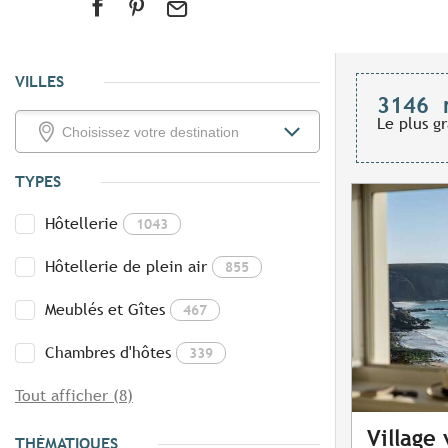
VILLES
3146
Le plus g
TYPES
Hôtellerie
1043
Hôtellerie de plein air
855
Meublés et Gîtes
467
Chambres d'hôtes
339
Tout afficher (8)
Village
THÉMATIQUES