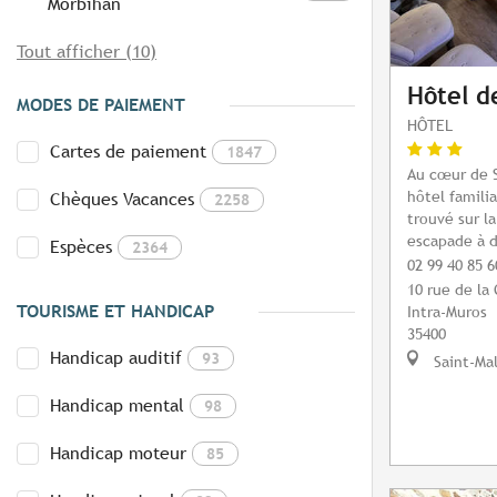
Morbihan
Tout afficher (10)
Hôtel d
MODES DE PAIEMENT
HÔTEL
Cartes de paiement
1847
Au cœur de S
hôtel famili
Chèques Vacances
2258
trouvé sur l
escapade à d
Espèces
2364
02 99 40 85 6
10 rue de la
TOURISME ET HANDICAP
Intra-Muros
35400
Handicap auditif
93
Saint-Ma
Handicap mental
98
Handicap moteur
85