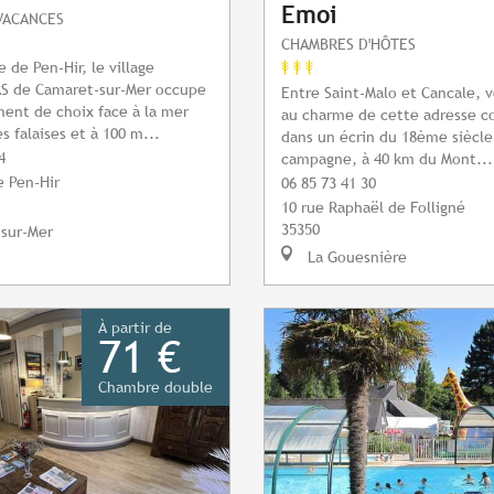
Emoi
VACANCES
CHAMBRES D'HÔTES
 de Pen-Hir, le village
AS de Camaret-sur-Mer occupe
Entre Saint-Malo et Cancale, 
ent de choix face à la mer
au charme de cette adresse co
es falaises et à 100 m...
dans un écrin du 18ème siècle.
4
campagne, à 40 km du Mont...
e Pen-Hir
06 85 73 41 30
10 rue Raphaël de Folligné
35350
sur-Mer
La Gouesnière
À partir de
71 €
Chambre double