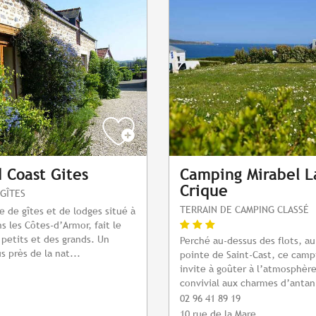
 Coast Gites
Camping Mirabel L
Crique
GÎTES
TERRAIN DE CAMPING CLASSÉ
 de gîtes et de lodges situé à
s les Côtes-d’Armor, fait le
petits et des grands. Un
Perché au-dessus des flots, au
s près de la nat...
pointe de Saint-Cast, ce camp
invite à goûter à l’atmosphère
convivial aux charmes d’antan
02 96 41 89 19
10 rue de la Mare