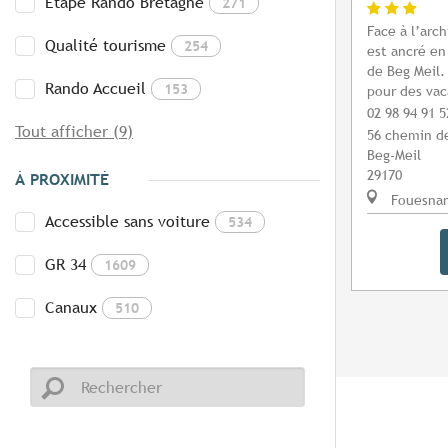
Etape Rando Bretagne
271
Face à l’arc
Qualité tourisme
254
est ancré en
de Beg Meil
Rando Accueil
153
pour des vac
02 98 94 91 5
Tout afficher (9)
56 chemin d
Beg-Meil
29170
À PROXIMITÉ
Fouesna
Accessible sans voiture
534
GR 34
1609
Canaux
510