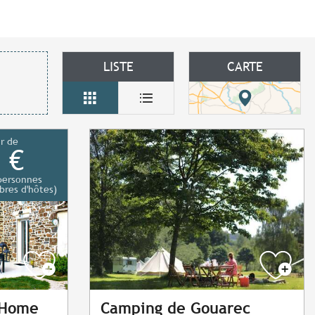
LISTE
CARTE
ir de
 €
personnes
res d'hôtes)
 Home
Camping de Gouarec