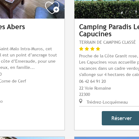
es Abers
Camping Paradis L
Capucines
TERRAIN DE CAMPING CLASSÉ
aint-Malo Intra-Muros, cet
al est un point d’ancrage tout
Proche de la Côte Granit rose
a côte d’Emeraude, pour une
Les Capucines vous accueille 
eux, en famille...
vacances dans un cadre verdo
0
s'allonge sur 4 hectares de cal
 Corne de Cerf
06 42 64 91 20
22 Voie Romaine
22300
lo
Trédrez-Locquémeau
Réserver