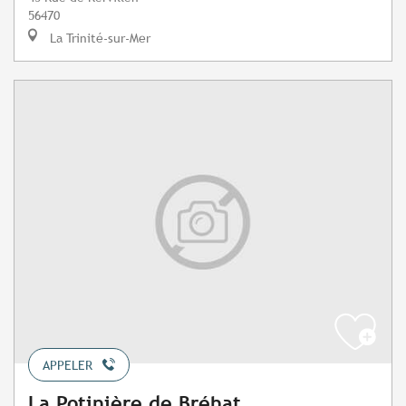
56470
La Trinité-sur-Mer
APPELER
La Potinière de Bréhat