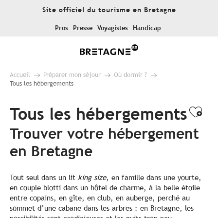
Aller
Site officiel du tourisme en Bretagne
au
contenu
Pros
Presse
Voyagistes
Handicap
principal
Accueil
Préparer mon séjour
Où dormir ?
Tous les hébergements
Tous les hébergements
Ajo
Trouver votre hébergement
en Bretagne
Tout seul dans un lit
king size
, en famille dans une yourte,
en couple blotti dans un hôtel de charme, à la belle étoile
entre copains, en gîte, en club, en auberge, perché au
sommet d’une cabane dans les arbres : en Bretagne, les