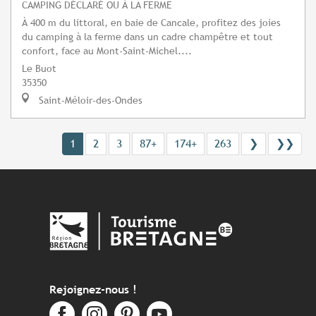
CAMPING DÉCLARÉ OU À LA FERME
À 400 m du littoral, en baie de Cancale, profitez des joies
du camping à la ferme dans un cadre champêtre et tout
confort, face au Mont-Saint-Michel....
Le Buot
35350
Saint-Méloir-des-Ondes
1
2
3
87+
174+
263
❯
❯❯
Rejoignez-nous !