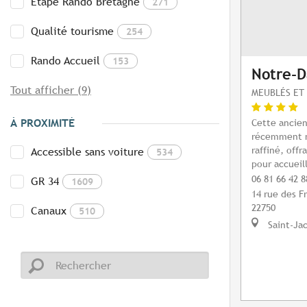
Etape Rando Bretagne
271
Qualité tourisme
254
Rando Accueil
153
Notre-
Tout afficher (9)
MEUBLÉS ET 
À PROXIMITÉ
Cette ancien
récemment 
raffiné, off
Accessible sans voiture
534
pour accueill
06 81 66 42 8
GR 34
1609
14 rue des F
22750
Canaux
510
Saint-Jac