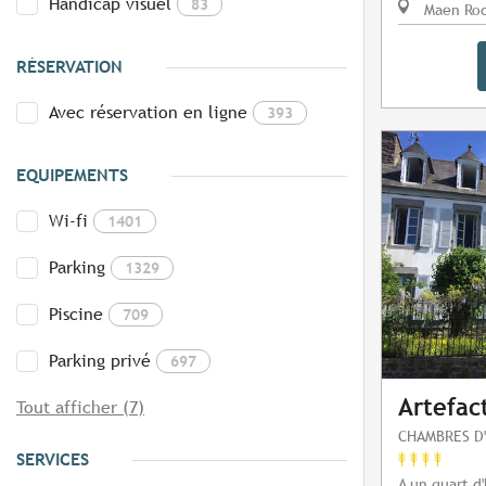
Handicap visuel
83
Maen Ro
RÉSERVATION
Avec réservation en ligne
393
EQUIPEMENTS
Wi-fi
1401
Parking
1329
Piscine
709
Parking privé
697
Artefac
Tout afficher (7)
CHAMBRES D
SERVICES
A un quart d'