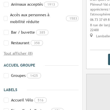
Animaux acceptés
1913
Pléneuf-Val-
apprécierez 
l'atmosphère
Accès aux personnes à
1583
06 73 37 69 8
mobilité réduite
8 rue de lan
22400
Bar / buvette
385
Lamballe
Restaurant
358
Tout afficher (8)
ACCUEIL GROUPE
Groupes
1425
LABELS
Accueil Vélo
516