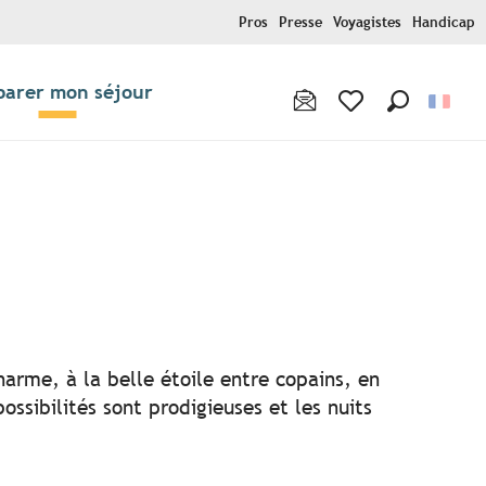
Pros
Presse
Voyagistes
Handicap
parer mon séjour
Recherche
Voir les favoris
r aux favoris
harme, à la belle étoile entre copains, en
ssibilités sont prodigieuses et les nuits