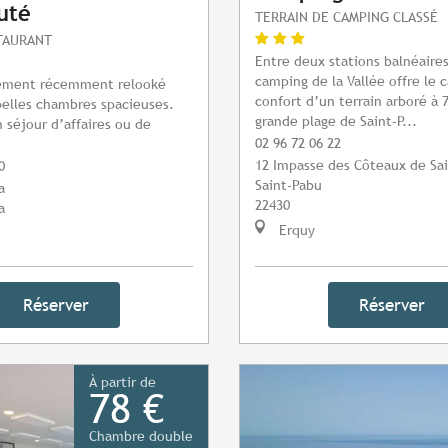
uté
TERRAIN DE CAMPING CLASSÉ
STAURANT
Entre deux stations balnéaire
camping de la Vallée offre le 
sement récemment relooké
confort d’un terrain arboré à 
elles chambres spacieuses.
grande plage de Saint-P...
n séjour d’affaires ou de
02 96 72 06 22
12 Impasse des Côteaux de Sa
0
Saint-Pabu
a
22430
a
Erquy
Réserver
Réserver
À partir de
78 €
Chambre double