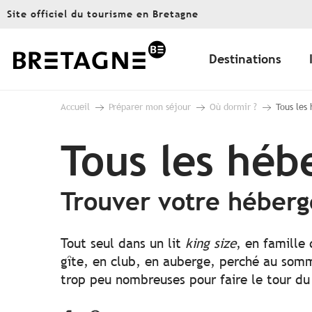
Aller
Site officiel du tourisme en Bretagne
au
contenu
principal
Destinations
Accueil
Préparer mon séjour
Où dormir ?
Tous les
Tous les hé
Trouver votre héber
Tout seul dans un lit
king size
, en famille
gîte, en club, en auberge, perché au somme
trop peu nombreuses pour faire le tour du