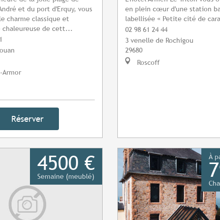
André et du port d'Erquy, vous
en plein cœur d'une station b
le charme classique et
labellisée « Petite cité de car
 chaleureuse de cett...
02 98 61 24 44
1
3 venelle de Rochigou
jouan
29680
Roscoff
-Armor
Réserver
4500 €
À p
7
Semaine (meublé)
Cha