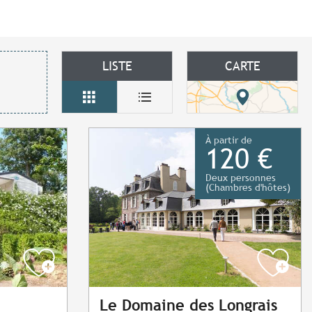
LISTE
CARTE
À partir de
120 €
Deux personnes
(Chambres d'hôtes)
Le Domaine des Longrais