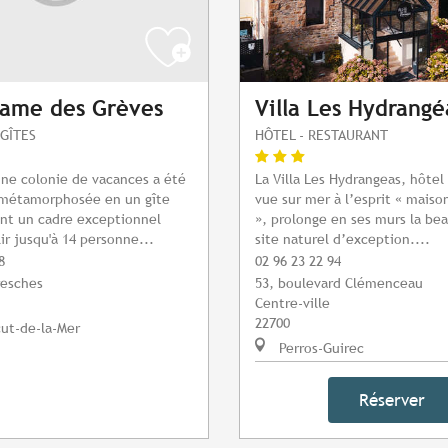
Dame des Grèves
Villa Les Hydrangé
GÎTES
HÔTEL - RESTAURANT
ne colonie de vacances a été
La Villa Les Hydrangeas, hôtel
métamorphosée en un gîte
vue sur mer à l’esprit « maiso
rant un cadre exceptionnel
», prolonge en ses murs la be
ir jusqu'à 14 personne...
site naturel d’exception....
8
02 96 23 22 94
resches
53, boulevard Clémenceau
Centre-ville
22700
ut-de-la-Mer
Perros-Guirec
Réserver