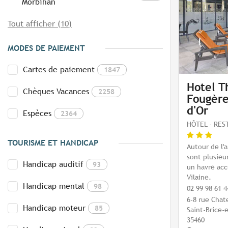
Morbihan
Tout afficher (10)
MODES DE PAIEMENT
Cartes de paiement
1847
Hotel T
Chèques Vacances
2258
Fougère
d'Or
Espèces
2364
HÔTEL - RE
TOURISME ET HANDICAP
Autour de l'
sont plusie
Handicap auditif
93
un havre accu
Vilaine.
Handicap mental
98
02 99 98 61 4
6-8 rue Chat
Handicap moteur
85
Saint-Brice-
35460