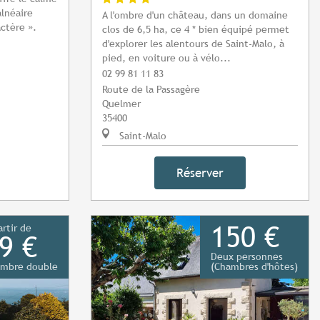
alnéaire
A l'ombre d'un château, dans un domaine
actère ».
clos de 6,5 ha, ce 4 * bien équipé permet
d'explorer les alentours de Saint-Malo, à
pied, en voiture ou à vélo...
02 99 81 11 83
Route de la Passagère
Quelmer
35400
Saint-Malo
Réserver
150 €
artir de
9 €
Deux personnes
mbre double
(Chambres d'hôtes)