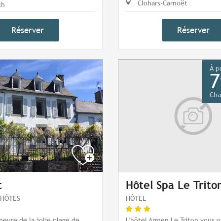
Clohars-Carnoët
ch
Réserver
Réserver
À p
7
Cha
t
Hôtel Spa Le Trito
'HÔTES
HÔTEL
heure de la jolie plage de
L'hôtel Armen Le Triton vous o