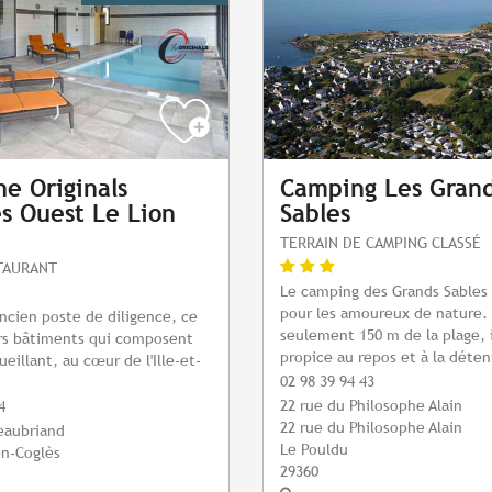
he Originals
Camping Les Gran
s Ouest Le Lion
Sables
TERRAIN DE CAMPING CLASSÉ
STAURANT
Le camping des Grands Sables 
pour les amoureux de nature. 
ancien poste de diligence, ce
seulement 150 m de la plage, i
urs bâtiments qui composent
propice au repos et à la déten
eillant, au cœur de l'Ille-et-
02 98 39 94 43
22 rue du Philosophe Alain
4
22 rue du Philosophe Alain
eaubriand
Le Pouldu
en-Coglès
29360