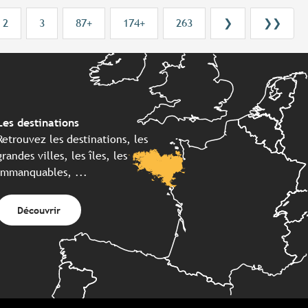
2
3
87+
174+
263
❯
❯❯
Les destinations
Retrouvez les destinations, les
grandes villes, les îles, les
immanquables, ...
Découvrir