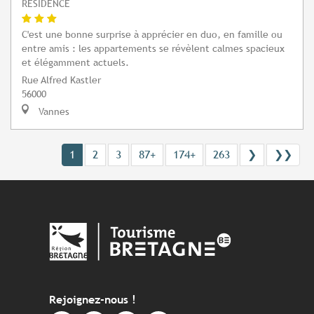
RÉSIDENCE
C'est une bonne surprise à apprécier en duo, en famille ou
entre amis : les appartements se révèlent calmes spacieux
et élégamment actuels.
Rue Alfred Kastler
56000
Vannes
1
2
3
87+
174+
263
❯
❯❯
Rejoignez-nous !