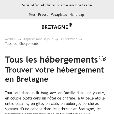
Aller
Site officiel du tourisme en Bretagne
au
contenu
Pros
Presse
Voyagistes
Handicap
principal
Accueil
Préparer mon séjour
Où dormir ?
Tous les hébergements
Tous les hébergements
Ajo
Trouver votre hébergement
en Bretagne
Tout seul dans un lit
king size
, en famille dans une yourte,
en couple blotti dans un hôtel de charme, à la belle étoile
entre copains, en gîte, en club, en auberge, perché au
sommet d’une cabane dans les arbres : en Bretagne, les