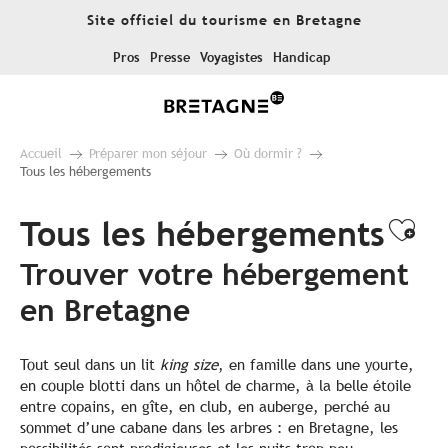
Aller
Site officiel du tourisme en Bretagne
au
contenu
Pros
Presse
Voyagistes
Handicap
principal
Accueil
Préparer mon séjour
Où dormir ?
Tous les hébergements
Tous les hébergements
Ajo
Trouver votre hébergement
en Bretagne
Tout seul dans un lit
king size
, en famille dans une yourte,
en couple blotti dans un hôtel de charme, à la belle étoile
entre copains, en gîte, en club, en auberge, perché au
sommet d’une cabane dans les arbres : en Bretagne, les