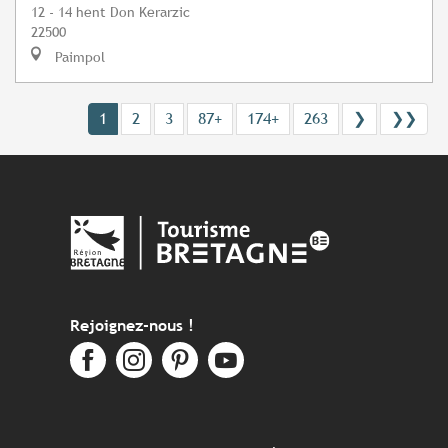
12 - 14 hent Don Kerarzic
22500
Paimpol
1
2
3
87+
174+
263
❯
❯❯
Rejoignez-nous !