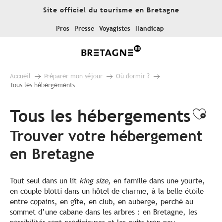
Aller
Site officiel du tourisme en Bretagne
au
contenu
Pros
Presse
Voyagistes
Handicap
principal
Accueil
Préparer mon séjour
Où dormir ?
Tous les hébergements
Tous les hébergements
Ajo
Trouver votre hébergement
en Bretagne
Tout seul dans un lit
king size
, en famille dans une yourte,
en couple blotti dans un hôtel de charme, à la belle étoile
entre copains, en gîte, en club, en auberge, perché au
sommet d’une cabane dans les arbres : en Bretagne, les