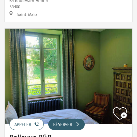
64 boulevard Hébert
35400
Saint-Malo
APPELER
RÉSERVER