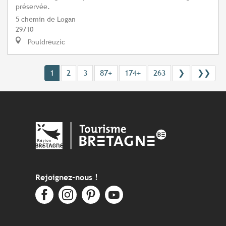
préservée.
5 chemin de Logan
29710
Pouldreuzic
1
2
3
87+
174+
263
❯
❯❯
Rejoignez-nous !