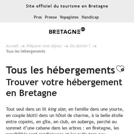
Aller
Site officiel du tourisme en Bretagne
au
contenu
Pros
Presse
Voyagistes
Handicap
principal
Accueil
Préparer mon séjour
Où dormir ?
Tous les hébergements
Tous les hébergements
Ajo
Trouver votre hébergement
en Bretagne
Tout seul dans un lit
king size
, en famille dans une yourte,
en couple blotti dans un hôtel de charme, à la belle étoile
entre copains, en gîte, en club, en auberge, perché au
sommet d’une cabane dans les arbres : en Bretagne, les