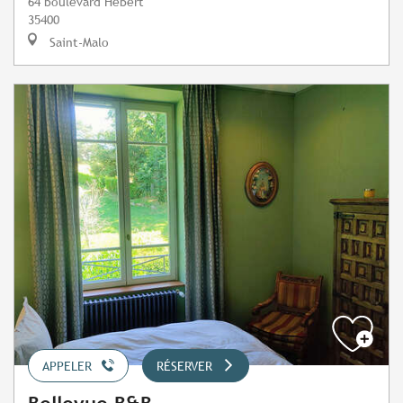
64 boulevard Hébert
35400
Saint-Malo
APPELER
RÉSERVER