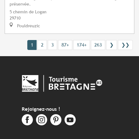
préservée.
5 chemin de Logan
29710
Pouldreuzic
1
2
3
87+
174+
263
❯
❯❯
Rejoignez-nous !