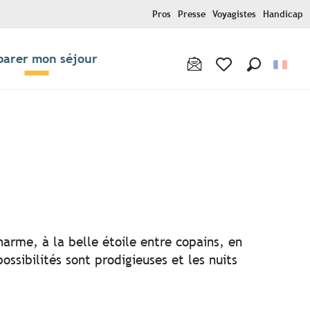
Pros
Presse
Voyagistes
Handicap
parer mon séjour
Recherche
Voir les favoris
r aux favoris
harme, à la belle étoile entre copains, en
ssibilités sont prodigieuses et les nuits