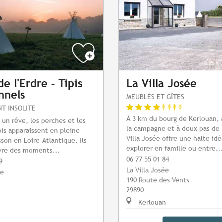
e l'Erdre - Tipis
La Villa Josée
nnels
MEUBLÉS ET GÎTES
T INSOLITE
À 3 km du bourg de Kerlouan,
n rêve, les perches et les
la campagne et à deux pas de 
pis apparaissent en pleine
Villa Josée offre une halte id
sson en Loire-Atlantique. Ils
explorer en famille ou entre..
ivre des moments...
06 77 55 01 84
9
La Villa Josée
ie
190 Route des Vents
29890
Kerlouan