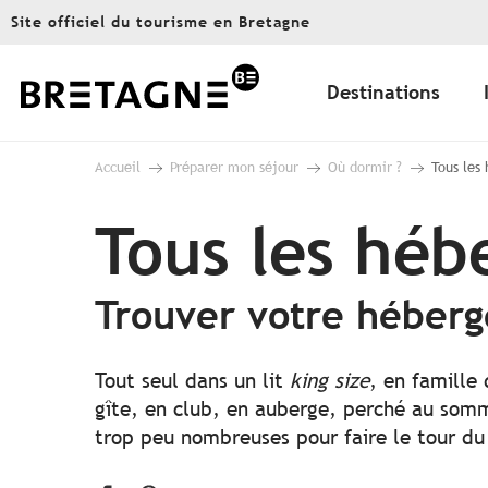
Aller
Site officiel du tourisme en Bretagne
au
contenu
principal
Destinations
Accueil
Préparer mon séjour
Où dormir ?
Tous les
Tous les hé
Trouver votre héber
Tout seul dans un lit
king size
, en famille
gîte, en club, en auberge, perché au somme
trop peu nombreuses pour faire le tour du