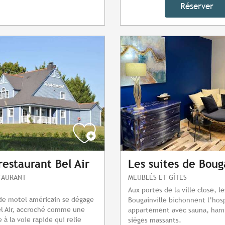
Réserver
restaurant Bel Air
Les suites de Boug
STAURANT
MEUBLÉS ET GÎTES
Aux portes de la ville close, l
 de motel américain se dégage
Bougainville bichonnent l’hosp
el Air, accroché comme une
appartement avec sauna, ha
à la voie rapide qui relie
sièges massants.