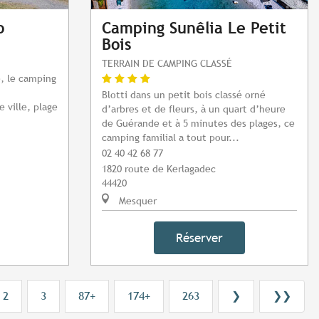
o
Camping Sunêlia Le Petit
Bois
TERRAIN DE CAMPING CLASSÉ
, le camping
Blotti dans un petit bois classé orné
 ville, plage
d’arbres et de fleurs, à un quart d’heure
de Guérande et à 5 minutes des plages, ce
camping familial a tout pour...
02 40 42 68 77
1820 route de Kerlagadec
44420
Mesquer
Réserver
2
3
87+
174+
263
❯
❯❯