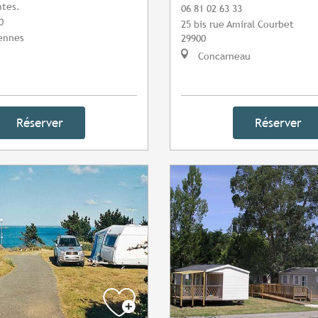
ntes.
06 81 02 63 33
0
25 bis rue Amiral Courbet
Rennes
29900
Concarneau
Réserver
Réserver