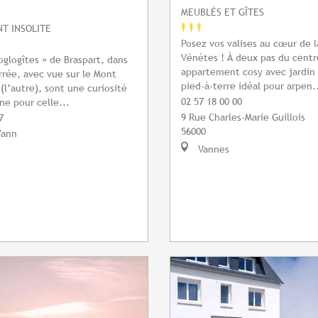
MEUBLÉS ET GÎTES
T INSOLITE
Posez vos valises au cœur de l
Vénètes ! À deux pas du centre
oglogîtes » de Braspart, dans
appartement cosy avec jardin 
rrée, avec vue sur le Mont
pied-à-terre idéal pour arpen.
(l’autre), sont une curiosité
02 57 18 00 00
ne pour celle...
9 Rue Charles-Marie Guillois
7
56000
Yann
Vannes
s