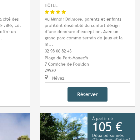
HÔTEL
a cité des
Au Manoir Dalmore, parents et enfants
-ville, cet
profitent ensemble du confort design
offre un
d’une demeure d’exception. Avec un
..
grand parc comme terrain de jeux et la
m...
02 98 06 82 43
Plage de Port-Manec'h
7 Corniche de Pouldon
29920
Névez
Réserver
À partir de
105 €
Deux personnes
(Chambres d'hôtes)