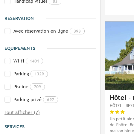
Handicap visuel
83
RÉSERVATION
Avec réservation en ligne
393
EQUIPEMENTS
Wi-fi
1401
Parking
1329
Piscine
709
Hôtel - 
Parking privé
697
HÔTEL - RE
Tout afficher (7)
Un petit air
de l’hôtel B
SERVICES
maison bleue 