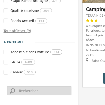
Etape Rando Bretagne
271
Camping
Qualité tourisme
254
TERRAIN DE 
Rando Accueil
153
A quelques 
Portrieux, l
Tout afficher (9)
familial priv
hôtes.
À PROXIMITÉ
02 96 70 41 8
68 boulevard
Accessible sans voiture
534
22410
Saint-Qua
GR 34
1609
Canaux
510