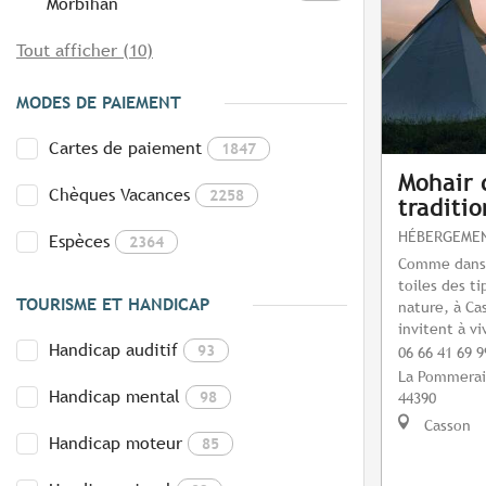
Morbihan
Tout afficher (10)
MODES DE PAIEMENT
Cartes de paiement
1847
Mohair d
Chèques Vacances
2258
traditio
HÉBERGEMEN
Espèces
2364
Comme dans u
toiles des ti
TOURISME ET HANDICAP
nature, à Ca
invitent à v
Handicap auditif
93
06 66 41 69 9
La Pommera
Handicap mental
98
44390
Casson
Handicap moteur
85