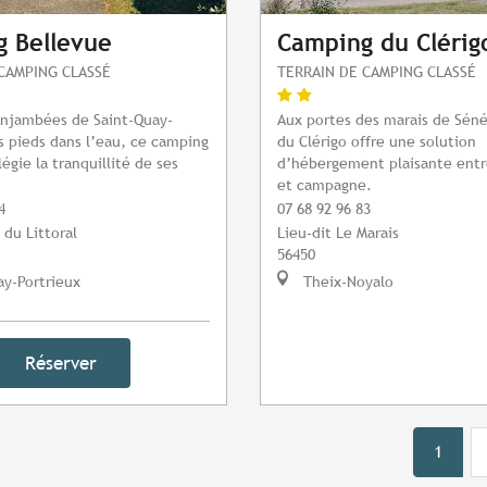
 Bellevue
Camping du Clérig
CAMPING CLASSÉ
TERRAIN DE CAMPING CLASSÉ
enjambées de Saint-Quay-
Aux portes des marais de Séné
es pieds dans l’eau, ce camping
du Clérigo offre une solution
ilégie la tranquillité de ses
d’hébergement plaisante entre
et campagne.
4
07 68 92 96 83
 du Littoral
Lieu-dit Le Marais
56450
y-Portrieux
Theix-Noyalo
Réserver
1