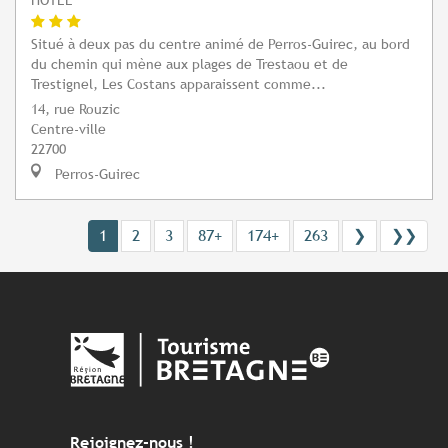
Situé à deux pas du centre animé de Perros-Guirec, au bord
du chemin qui mène aux plages de Trestaou et de
Trestignel, Les Costans apparaissent comme...
14, rue Rouzic
Centre-ville
22700
Perros-Guirec
1
2
3
87+
174+
263
❯
❯❯
Rejoignez-nous !