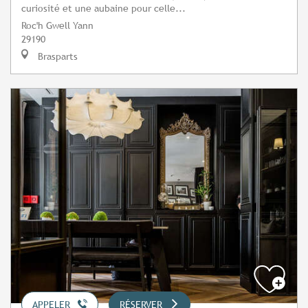
curiosité et une aubaine pour celle...
Roc'h Gwell Yann
29190
Brasparts
APPELER
RÉSERVER