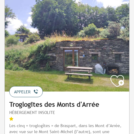
APPELER
Troglogîtes des Monts d'Arrée
HÉBERGEMENT INSOLITE
Les cinq « troglogîtes » de Braspart, dans les Mont d’Arrée,
avec vue sur le Mont Saint-Michel (l’autre), sont une