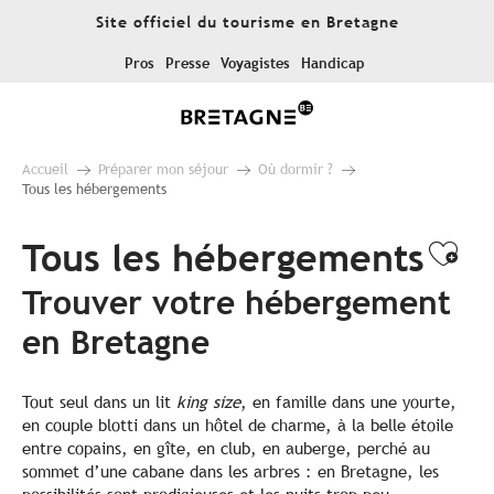
Aller
Site officiel du tourisme en Bretagne
au
contenu
Pros
Presse
Voyagistes
Handicap
principal
Accueil
Préparer mon séjour
Où dormir ?
Tous les hébergements
Tous les hébergements
Ajo
Trouver votre hébergement
en Bretagne
Tout seul dans un lit
king size
, en famille dans une yourte,
en couple blotti dans un hôtel de charme, à la belle étoile
entre copains, en gîte, en club, en auberge, perché au
sommet d’une cabane dans les arbres : en Bretagne, les