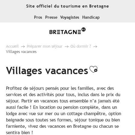
Aller
Site officiel du tourisme en Bretagne
au
contenu
Pros
Presse
Voyagistes
Handicap
principal
Accueil
Préparer mon séjour
Où dormir ?
Villages vacances
Villages vacances
Ajouter a
Profitez de séjours pensés pour les familles, avec des
services et des activités pour tous, inclus dans le prix du
séjour. Partir en vacances tous ensemble n’a jamais été
aussi facile ! En location ou pension complète, dans un
lodge avec vue sur mer ou un cottage champêtre, option
baignade sous toutes ses formes, séjour tonique ou bien
farniente, vivez des vacances en Bretagne ou chacun se
sentira bien !