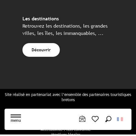
Les destinations
Retrouvez les destinations, les grandes
villes, les îles, les immanquables, ...
Découvrir
Site réalisé en partenariat avec l’ensemble des partenaires touristiques
bretons
Questions fréquentes
Cartes Bretagne & brochures
menu
Plan du site
Recherche
Voir les favoris
Accessibilité : non conforme
Mentions légales