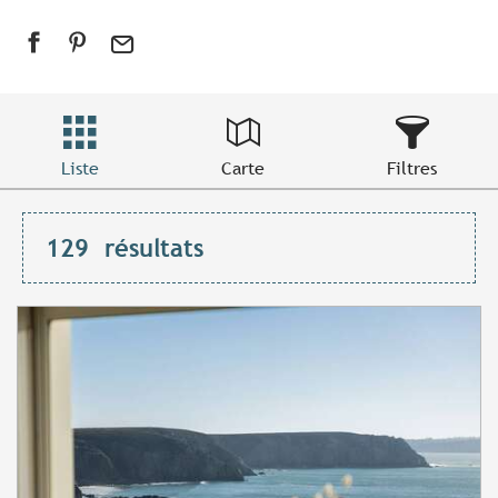
Liste
Carte
Filtres
129
résultats