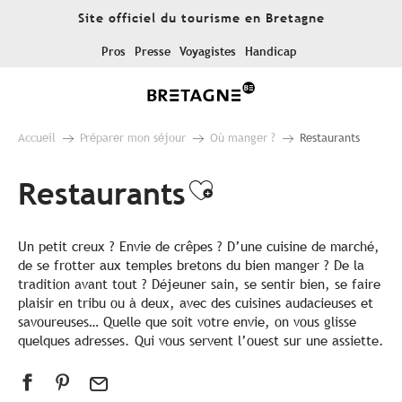
Aller
Site officiel du tourisme en Bretagne
au
contenu
Pros
Presse
Voyagistes
Handicap
principal
Accueil
Préparer mon séjour
Où manger ?
Restaurants
Restaurants
Ajouter aux fa
Un petit creux ? Envie de crêpes ? D’une cuisine de marché,
de se frotter aux temples bretons du bien manger ? De la
tradition avant tout ? Déjeuner sain, se sentir bien, se faire
plaisir en tribu ou à deux, avec des cuisines audacieuses et
savoureuses… Quelle que soit votre envie, on vous glisse
quelques adresses. Qui vous servent l’ouest sur une assiette.