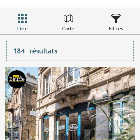
Liste
Carte
Filtres
184
résultats